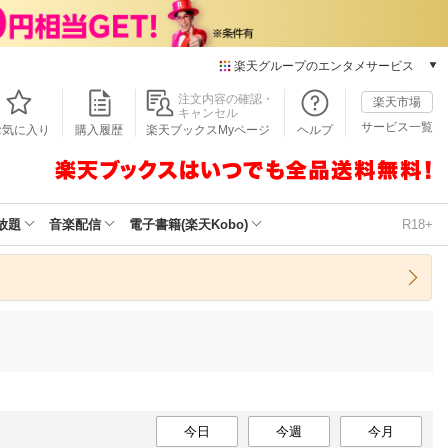
楽天グループのエンタメサービス
本/ゲーム/CD/DVD
注文内容の確認・
楽天市場
キャンセル
楽天ブックス
サービス一覧
お気に入り
購入履歴
楽天ブックスMyページ
ヘルプ
電子書籍
楽天Kobo
雑誌読み放題
楽天マガジン
放題
音楽配信
電子書籍(楽天Kobo)
R18+
音楽配信
楽天ミュージック
動画配信
楽天TV
動画配信ガイド
Rakuten PLAY
無料テレビ
Rチャンネル
チケット
今日
今週
今月