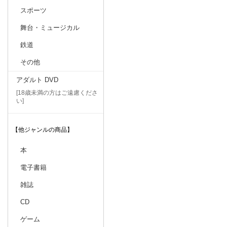
スポーツ
舞台・ミュージカル
鉄道
その他
アダルト DVD
[18歳未満の方はご遠慮くださ
い]
【他ジャンルの商品】
本
電子書籍
雑誌
CD
ゲーム