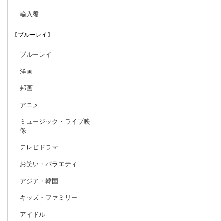
輸入盤
【ブルーレイ】
ブルーレイ
洋画
邦画
アニメ
ミュージック・ライブ映
像
テレビドラマ
お笑い・バラエティ
アジア・韓国
キッズ・ファミリー
アイドル