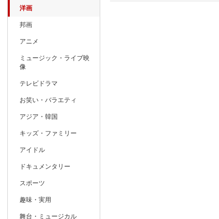
洋画
日別
週間
邦画
prev
アニメ
3
2026
20
年
月
ミュージック・ライブ映
22
23
24
25
26
27
28
29
30
31
像
1
2
3
4
5
6
7
5
6
7
テレビドラマ
8
9
10
11
12
13
14
12
13
14
お笑い・バラエティ
15
16
17
18
19
20
21
19
20
21
アジア・韓国
22
23
24
25
26
27
28
26
27
28
キッズ・ファミリー
29
30
31
1
2
3
4
3
4
5
アイドル
ドキュメンタリー
スポーツ
趣味・実用
舞台・ミュージカル