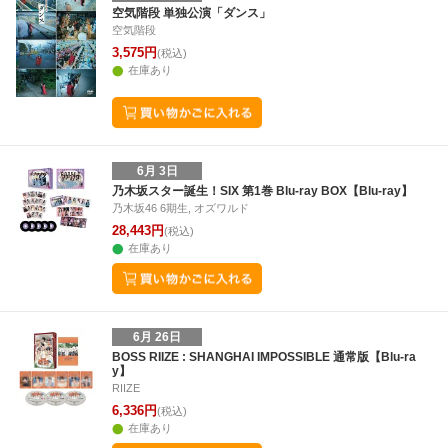
空気階段 単独公演「ダンス」
空気階段
3,575円
(税込)
在庫あり
6月 3日
乃木坂スター誕生！SIX 第1巻 Blu-ray BOX【Blu-ray】
乃木坂46 6期生, オズワルド
28,443円
(税込)
在庫あり
6月 26日
BOSS RIIZE : SHANGHAI IMPOSSIBLE 通常版【Blu-ra
y】
RIIZE
6,336円
(税込)
在庫あり