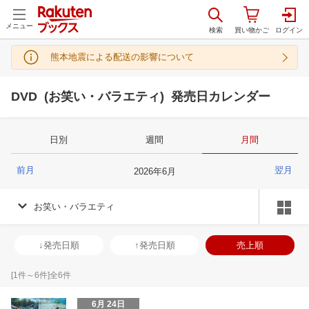
メニュー
熊本地震による配送の影響について
DVD (お笑い・バラエティ) 発売日カレンダー
日別
週間
月間
前月
翌月
2026
年
6
月
お笑い・バラエティ
↓発売日順
↑発売日順
売上順
[
1
件～
6
件]全
6
件
6月 24日