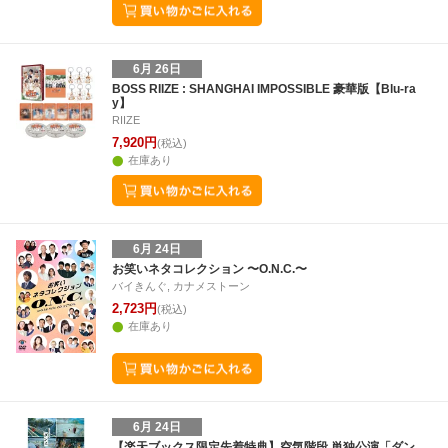
6月 26日
BOSS RIIZE : SHANGHAI IMPOSSIBLE 豪華版【Blu-ra
y】
RIIZE
7,920円
(税込)
在庫あり
6月 24日
お笑いネタコレクション 〜O.N.C.〜
バイきんぐ, カナメストーン
2,723円
(税込)
在庫あり
6月 24日
【楽天ブックス限定先着特典】空気階段 単独公演「ダン