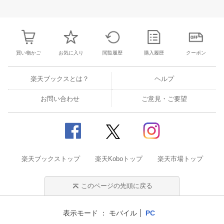
31
1
2
3
25
26
27
28
29
30
1
23
24
25
2
7
8
9
10
2
3
4
5
6
7
8
30
31
1
2
買い物かご
お気に入り
閲覧履歴
購入履歴
クーポン
楽天ブックスとは？
ヘルプ
お問い合わせ
ご意見・ご要望
楽天ブックストップ
楽天Koboトップ
楽天市場トップ
このページの先頭に戻る
表示モード
モバイル
PC