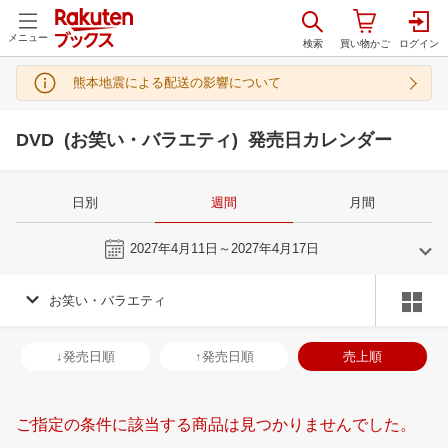
メニュー
熊本地震による配送の影響について
DVD (お笑い・バラエティ) 発売日カレンダー
日別
週間
月間
今週
2027年4月11日～2027年4月17日
お笑い・バラエティ
3
4
2027
2027
年
月
年
月
3
4
5
6
28
29
30
31
1
2
3
25
26
27
2
↓発売日順
↑発売日順
売上順
10
11
12
13
4
5
6
7
8
9
10
2
3
4
5
17
18
19
20
11
12
13
14
15
16
17
9
10
11
1
ご指定の条件に該当する商品は見つかりませんでした。
24
25
26
27
18
19
20
21
22
23
24
16
17
18
1