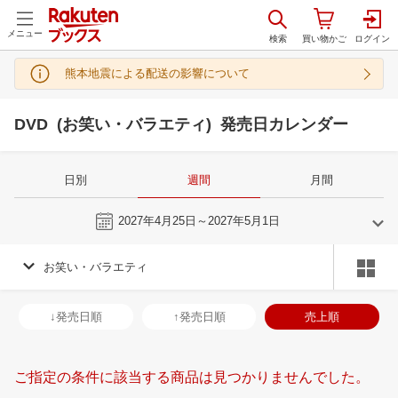
メニュー
熊本地震による配送の影響について
DVD (お笑い・バラエティ) 発売日カレンダー
日別
週間
月間
今週
2027年4月25日～2027年5月1日
お笑い・バラエティ
3
4
2027
2027
年
月
年
月
3
4
5
6
28
29
30
31
1
2
3
25
26
27
2
↓発売日順
↑発売日順
売上順
10
11
12
13
4
5
6
7
8
9
10
2
3
4
5
17
18
19
20
11
12
13
14
15
16
17
9
10
11
1
ご指定の条件に該当する商品は見つかりませんでした。
24
25
26
27
18
19
20
21
22
23
24
16
17
18
1