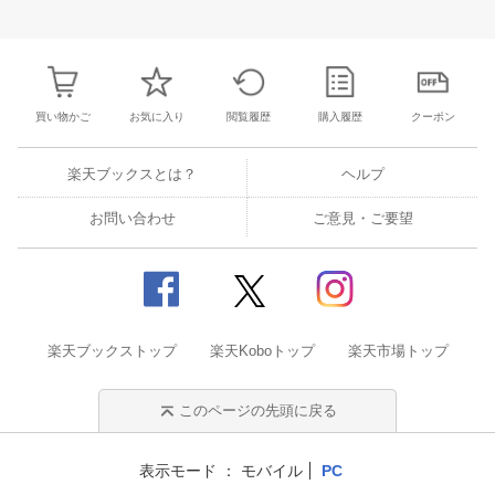
31
1
2
3
25
26
27
28
29
30
1
23
24
25
2
7
8
9
10
2
3
4
5
6
7
8
30
31
1
2
買い物かご
お気に入り
閲覧履歴
購入履歴
クーポン
楽天ブックスとは？
ヘルプ
お問い合わせ
ご意見・ご要望
楽天ブックストップ
楽天Koboトップ
楽天市場トップ
このページの先頭に戻る
表示モード
モバイル
PC