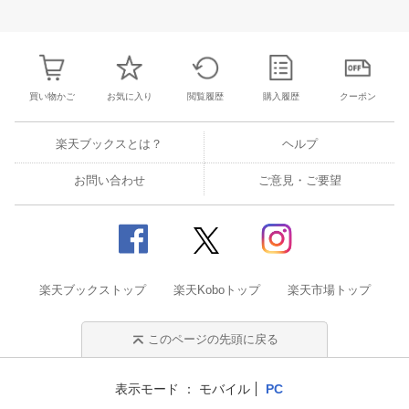
28
29
30
1
23
24
25
26
27
28
29
27
28
29
3
5
6
7
8
30
31
1
2
3
4
5
4
5
6
7
買い物かご
お気に入り
閲覧履歴
購入履歴
クーポン
楽天ブックスとは？
ヘルプ
お問い合わせ
ご意見・ご要望
楽天ブックストップ
楽天Koboトップ
楽天市場トップ
このページの先頭に戻る
表示モード
モバイル
PC