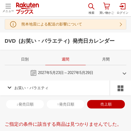
メニュー
熊本地震による配送の影響について
DVD (お笑い・バラエティ) 発売日カレンダー
日別
週間
月間
今週
2027年5月23日～2027年5月29日
お笑い・バラエティ
4
5
2027
2027
年
月
年
月
31
1
2
3
25
26
27
28
29
30
1
30
31
1
2
↓発売日順
↑発売日順
売上順
7
8
9
10
2
3
4
5
6
7
8
6
7
8
9
14
15
16
17
9
10
11
12
13
14
15
13
14
15
1
ご指定の条件に該当する商品は見つかりませんでした。
21
22
23
24
16
17
18
19
20
21
22
20
21
22
2