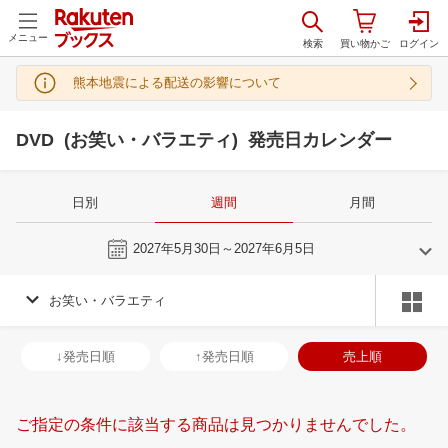
メニュー
熊本地震による配送の影響について
DVD (お笑い・バラエティ) 発売日カレンダー
日別
週間
月間
今週
2027年5月30日～2027年6月5日
お笑い・バラエティ
4
5
2027
2027
年
月
年
月
31
1
2
3
25
26
27
28
29
30
1
30
31
1
2
↓発売日順
↑発売日順
売上順
7
8
9
10
2
3
4
5
6
7
8
6
7
8
9
14
15
16
17
9
10
11
12
13
14
15
13
14
15
1
ご指定の条件に該当する商品は見つかりませんでした。
21
22
23
24
16
17
18
19
20
21
22
20
21
22
2