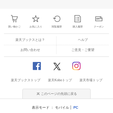
28
29
30
1
23
24
25
26
27
28
29
27
28
29
3
5
6
7
8
30
31
1
2
3
4
5
4
5
6
7
買い物かご
お気に入り
閲覧履歴
購入履歴
クーポン
楽天ブックスとは？
ヘルプ
お問い合わせ
ご意見・ご要望
楽天ブックストップ
楽天Koboトップ
楽天市場トップ
このページの先頭に戻る
表示モード
モバイル
PC