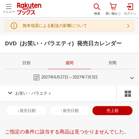
メニュー
熊本地震による配送の影響について
DVD (お笑い・バラエティ) 発売日カレンダー
日別
週間
月間
今週
2027年6月27日～2027年7月3日
お笑い・バラエティ
5
6
2027
2027
年
月
年
月
28
29
30
1
30
31
1
2
3
4
5
27
28
29
3
↓発売日順
↑発売日順
売上順
5
6
7
8
6
7
8
9
10
11
12
4
5
6
7
12
13
14
15
13
14
15
16
17
18
19
11
12
13
1
ご指定の条件に該当する商品は見つかりませんでした。
19
20
21
22
20
21
22
23
24
25
26
18
19
20
2