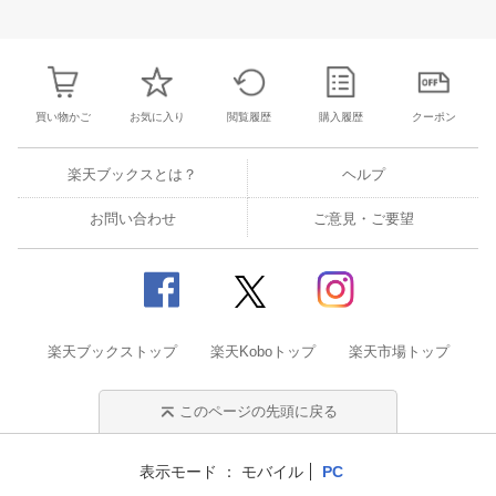
26
27
28
29
27
28
29
30
1
2
3
25
26
27
2
2
3
4
5
4
5
6
7
8
9
10
1
2
3
4
買い物かご
お気に入り
閲覧履歴
購入履歴
クーポン
楽天ブックスとは？
ヘルプ
お問い合わせ
ご意見・ご要望
楽天ブックストップ
楽天Koboトップ
楽天市場トップ
このページの先頭に戻る
表示モード
モバイル
PC