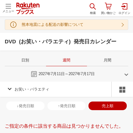
メニュー
熊本地震による配送の影響について
DVD (お笑い・バラエティ) 発売日カレンダー
日別
週間
月間
今週
2027年7月11日～2027年7月17日
お笑い・バラエティ
6
7
2027
2027
年
月
年
月
2
3
4
5
27
28
29
30
1
2
3
25
26
27
2
↓発売日順
↑発売日順
売上順
9
10
11
12
4
5
6
7
8
9
10
1
2
3
4
16
17
18
19
11
12
13
14
15
16
17
8
9
10
1
ご指定の条件に該当する商品は見つかりませんでした。
23
24
25
26
18
19
20
21
22
23
24
15
16
17
1