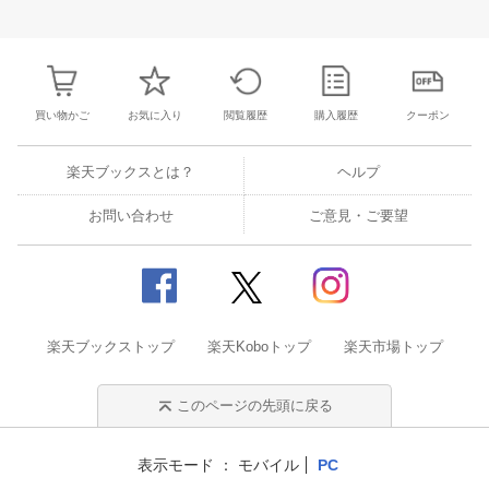
30
1
2
3
25
26
27
28
29
30
31
22
23
24
2
7
8
9
10
1
2
3
4
5
6
7
29
30
31
1
買い物かご
お気に入り
閲覧履歴
購入履歴
クーポン
楽天ブックスとは？
ヘルプ
お問い合わせ
ご意見・ご要望
楽天ブックストップ
楽天Koboトップ
楽天市場トップ
このページの先頭に戻る
表示モード
モバイル
PC