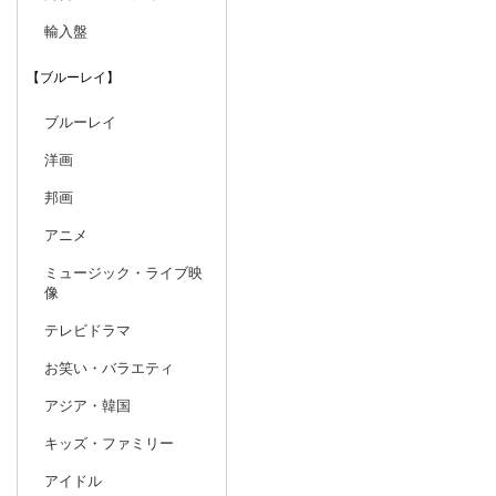
輸入盤
【ブルーレイ】
ブルーレイ
洋画
邦画
アニメ
ミュージック・ライブ映
像
テレビドラマ
お笑い・バラエティ
アジア・韓国
キッズ・ファミリー
アイドル