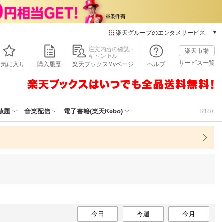
楽天グループのエンタメサービス
本/ゲーム/CD/DVD
注文内容の確認・
楽天市場
キャンセル
楽天ブックス
サービス一覧
お気に入り
購入履歴
楽天ブックスMyページ
ヘルプ
電子書籍
楽天Kobo
雑誌読み放題
楽天マガジン
放題
音楽配信
電子書籍(楽天Kobo)
R18+
音楽配信
楽天ミュージック
動画配信
楽天TV
動画配信ガイド
Rakuten PLAY
無料テレビ
Rチャンネル
チケット
今日
今週
今月