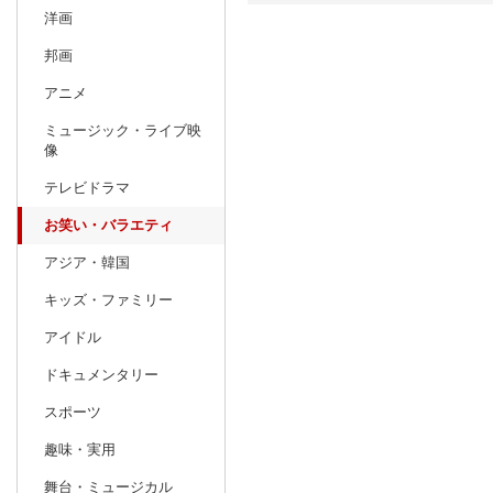
洋画
日別
週間
邦画
prev
アニメ
5
2027
20
年
月
ミュージック・ライブ映
25
26
27
28
29
30
1
30
31
1
像
2
3
4
5
6
7
8
6
7
8
テレビドラマ
9
10
11
12
13
14
15
13
14
15
お笑い・バラエティ
16
17
18
19
20
21
22
20
21
22
アジア・韓国
23
24
25
26
27
28
29
27
28
29
キッズ・ファミリー
30
31
1
2
3
4
5
4
5
6
アイドル
ドキュメンタリー
スポーツ
趣味・実用
舞台・ミュージカル