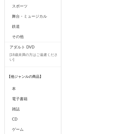
スポーツ
舞台・ミュージカル
鉄道
その他
アダルト DVD
[18歳未満の方はご遠慮くださ
い]
【他ジャンルの商品】
本
電子書籍
雑誌
CD
ゲーム