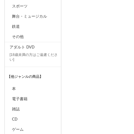
スポーツ
舞台・ミュージカル
鉄道
その他
アダルト DVD
[18歳未満の方はご遠慮くださ
い]
【他ジャンルの商品】
本
電子書籍
雑誌
CD
ゲーム