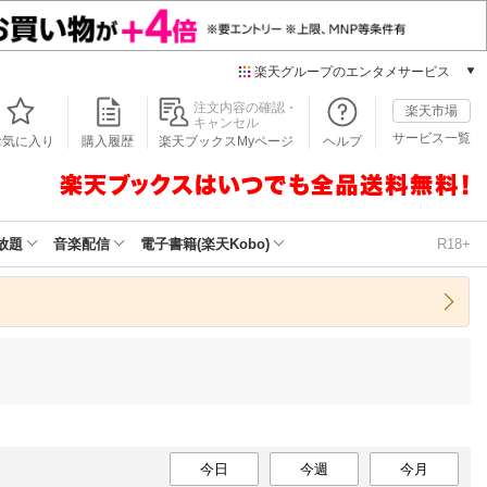
楽天グループのエンタメサービス
本/ゲーム/CD/DVD
注文内容の確認・
楽天市場
キャンセル
楽天ブックス
サービス一覧
お気に入り
購入履歴
楽天ブックスMyページ
ヘルプ
電子書籍
楽天Kobo
雑誌読み放題
楽天マガジン
放題
音楽配信
電子書籍(楽天Kobo)
R18+
音楽配信
楽天ミュージック
動画配信
楽天TV
動画配信ガイド
Rakuten PLAY
無料テレビ
Rチャンネル
チケット
今日
今週
今月