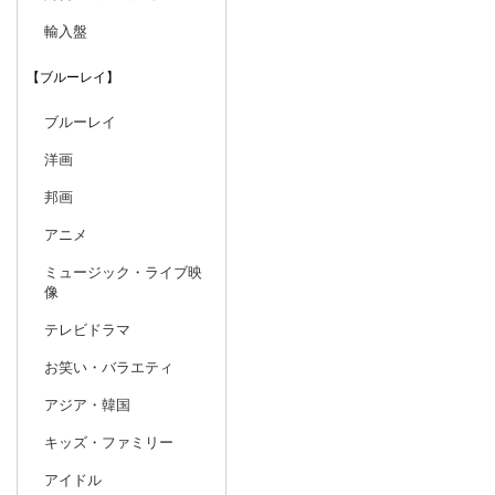
輸入盤
【ブルーレイ】
ブルーレイ
洋画
邦画
アニメ
ミュージック・ライブ映
像
テレビドラマ
お笑い・バラエティ
アジア・韓国
キッズ・ファミリー
アイドル