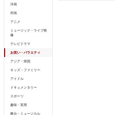
洋画
日別
週間
邦画
prev
アニメ
6
2027
20
年
月
ミュージック・ライブ映
30
31
1
2
3
4
5
27
28
29
像
6
7
8
9
10
11
12
4
5
6
テレビドラマ
13
14
15
16
17
18
19
11
12
13
お笑い・バラエティ
20
21
22
23
24
25
26
18
19
20
アジア・韓国
27
28
29
30
1
2
3
25
26
27
キッズ・ファミリー
4
5
6
7
8
9
10
1
2
3
アイドル
ドキュメンタリー
スポーツ
趣味・実用
舞台・ミュージカル