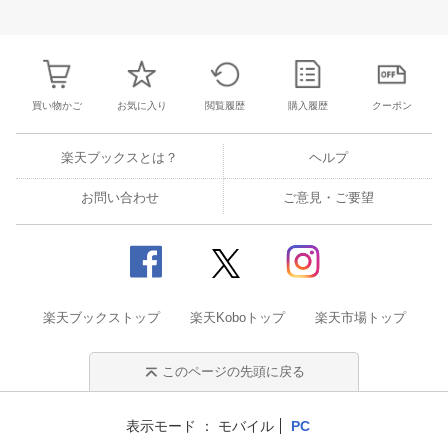
28
29
30
31
22
23
24
25
26
27
28
26
27
28
2
4
5
6
7
29
30
31
1
2
3
4
3
4
5
6
買い物かご
お気に入り
閲覧履歴
購入履歴
クーポン
楽天ブックスとは？
ヘルプ
お問い合わせ
ご意見・ご要望
楽天ブックストップ
楽天Koboトップ
楽天市場トップ
このページの先頭に戻る
表示モード
モバイル
PC