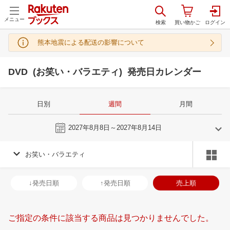
メニュー
熊本地震による配送の影響について
DVD (お笑い・バラエティ) 発売日カレンダー
日別
週間
月間
今週
2027年8月8日～2027年8月14日
お笑い・バラエティ
7
8
2027
2027
年
月
年
月
30
1
2
3
25
26
27
28
29
30
31
29
30
31
1
↓発売日順
↑発売日順
売上順
7
8
9
10
1
2
3
4
5
6
7
5
6
7
8
14
15
16
17
8
9
10
11
12
13
14
12
13
14
1
ご指定の条件に該当する商品は見つかりませんでした。
21
22
23
24
15
16
17
18
19
20
21
19
20
21
2