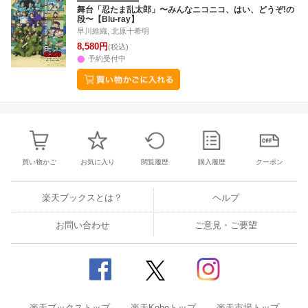
3
4
5
6
28
29
30
31
1
2
3
25
26
27
2
舞台「忍たま乱太郎」〜みんなニコニコ、はい、どうぞ!の
段〜【Blu-ray】
10
11
12
13
4
5
6
7
8
9
10
2
3
4
5
早川維織, 北原十希明
8,580円
(税込)
予約受付中
買い物かご
お気に入り
閲覧履歴
購入履歴
クーポン
楽天ブックスとは？
ヘルプ
お問い合わせ
ご意見・ご要望
楽天ブックストップ
楽天Koboトップ
楽天市場トップ