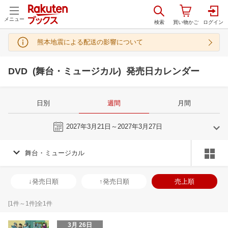
メニュー
熊本地震による配送の影響について
DVD (舞台・ミュージカル) 発売日カレンダー
日別
週間
月間
今週
2027年3月21日～2027年3月27日
舞台・ミュージカル
2
3
2027
2027
年
月
年
月
3
4
5
6
28
1
2
3
4
5
6
28
29
30
3
↓発売日順
↑発売日順
売上順
10
11
12
13
7
8
9
10
11
12
13
4
5
6
7
17
18
19
20
14
15
16
17
18
19
20
11
12
13
1
[
1
件～
1
件]全
1
件
24
25
26
27
21
22
23
24
25
26
27
18
19
20
2
3月 26日