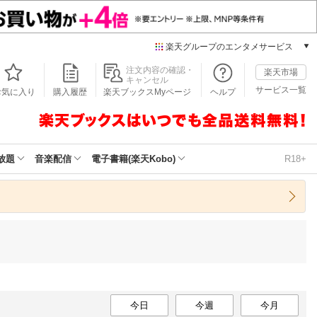
楽天グループのエンタメサービス
本/ゲーム/CD/DVD
注文内容の確認・
楽天市場
キャンセル
楽天ブックス
サービス一覧
お気に入り
購入履歴
楽天ブックスMyページ
ヘルプ
電子書籍
楽天Kobo
雑誌読み放題
楽天マガジン
放題
音楽配信
電子書籍(楽天Kobo)
R18+
音楽配信
楽天ミュージック
動画配信
楽天TV
動画配信ガイド
Rakuten PLAY
無料テレビ
Rチャンネル
チケット
今日
今週
今月