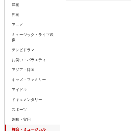
洋画
日別
週間
邦画
prev
アニメ
3
2027
20
年
月
ミュージック・ライブ映
28
1
2
3
4
5
6
28
29
30
像
7
8
9
10
11
12
13
4
5
6
テレビドラマ
14
15
16
17
18
19
20
11
12
13
お笑い・バラエティ
21
22
23
24
25
26
27
18
19
20
アジア・韓国
28
29
30
31
1
2
3
25
26
27
キッズ・ファミリー
4
5
6
7
8
9
10
2
3
4
アイドル
ドキュメンタリー
スポーツ
趣味・実用
舞台・ミュージカル