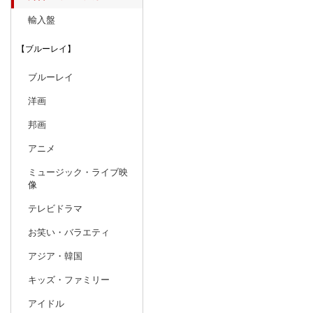
輸入盤
【ブルーレイ】
ブルーレイ
洋画
邦画
アニメ
ミュージック・ライブ映
像
テレビドラマ
お笑い・バラエティ
アジア・韓国
キッズ・ファミリー
アイドル