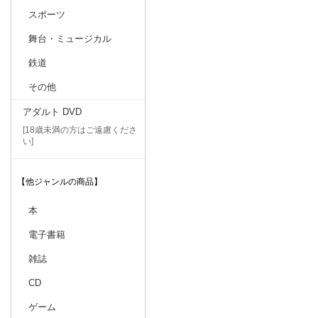
スポーツ
舞台・ミュージカル
鉄道
その他
アダルト DVD
[18歳未満の方はご遠慮くださ
い]
【他ジャンルの商品】
本
電子書籍
雑誌
CD
ゲーム