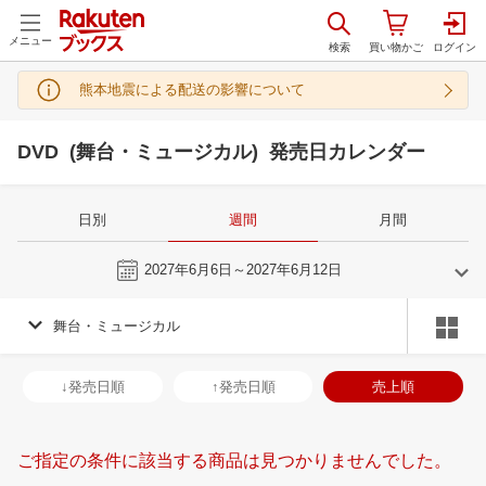
メニュー
熊本地震による配送の影響について
DVD (舞台・ミュージカル) 発売日カレンダー
日別
週間
月間
今週
2027年6月6日～2027年6月12日
舞台・ミュージカル
5
6
2027
2027
年
月
年
月
28
29
30
1
30
31
1
2
3
4
5
27
28
29
3
↓発売日順
↑発売日順
売上順
5
6
7
8
6
7
8
9
10
11
12
4
5
6
7
12
13
14
15
13
14
15
16
17
18
19
11
12
13
1
ご指定の条件に該当する商品は見つかりませんでした。
19
20
21
22
20
21
22
23
24
25
26
18
19
20
2