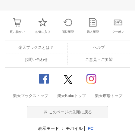
26
27
28
29
27
28
29
30
1
2
3
25
26
27
2
2
3
4
5
4
5
6
7
8
9
10
1
2
3
4
買い物かご
お気に入り
閲覧履歴
購入履歴
クーポン
楽天ブックスとは？
ヘルプ
お問い合わせ
ご意見・ご要望
楽天ブックストップ
楽天Koboトップ
楽天市場トップ
このページの先頭に戻る
表示モード
モバイル
PC