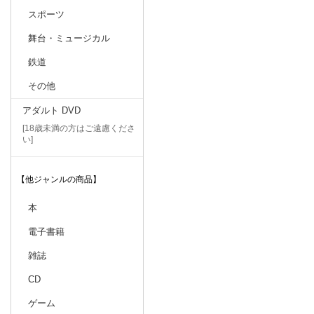
スポーツ
舞台・ミュージカル
鉄道
その他
アダルト DVD
[18歳未満の方はご遠慮くださ
い]
【他ジャンルの商品】
本
電子書籍
雑誌
CD
ゲーム