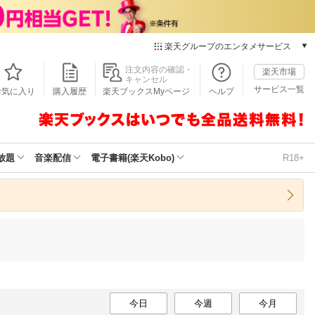
楽天グループのエンタメサービス
本/ゲーム/CD/DVD
注文内容の確認・
楽天市場
キャンセル
楽天ブックス
サービス一覧
お気に入り
購入履歴
楽天ブックスMyページ
ヘルプ
電子書籍
楽天Kobo
雑誌読み放題
楽天マガジン
放題
音楽配信
電子書籍(楽天Kobo)
R18+
音楽配信
楽天ミュージック
動画配信
楽天TV
動画配信ガイド
Rakuten PLAY
無料テレビ
Rチャンネル
チケット
今日
今週
今月