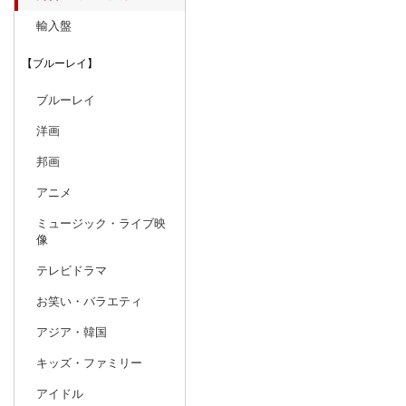
輸入盤
【ブルーレイ】
ブルーレイ
洋画
邦画
アニメ
ミュージック・ライブ映
像
テレビドラマ
お笑い・バラエティ
アジア・韓国
キッズ・ファミリー
アイドル