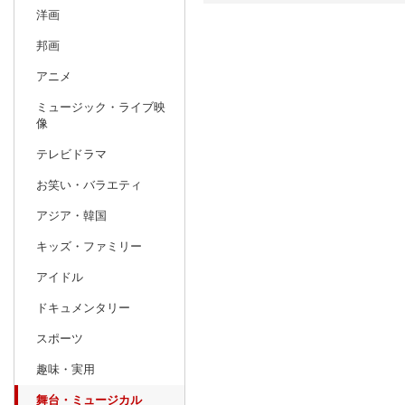
洋画
日別
週間
邦画
prev
アニメ
7
2027
20
年
月
ミュージック・ライブ映
27
28
29
30
1
2
3
25
26
27
像
4
5
6
7
8
9
10
1
2
3
テレビドラマ
11
12
13
14
15
16
17
8
9
10
お笑い・バラエティ
18
19
20
21
22
23
24
15
16
17
アジア・韓国
25
26
27
28
29
30
31
22
23
24
キッズ・ファミリー
1
2
3
4
5
6
7
29
30
31
アイドル
ドキュメンタリー
スポーツ
趣味・実用
舞台・ミュージカル