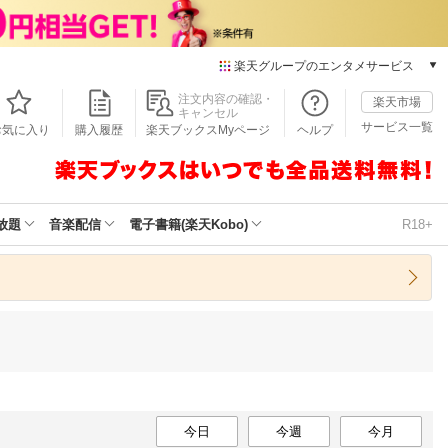
楽天グループのエンタメサービス
本/ゲーム/CD/DVD
注文内容の確認・
楽天市場
キャンセル
楽天ブックス
サービス一覧
お気に入り
購入履歴
楽天ブックスMyページ
ヘルプ
電子書籍
楽天Kobo
雑誌読み放題
楽天マガジン
放題
音楽配信
電子書籍(楽天Kobo)
R18+
音楽配信
楽天ミュージック
動画配信
楽天TV
動画配信ガイド
Rakuten PLAY
無料テレビ
Rチャンネル
チケット
今日
今週
今月