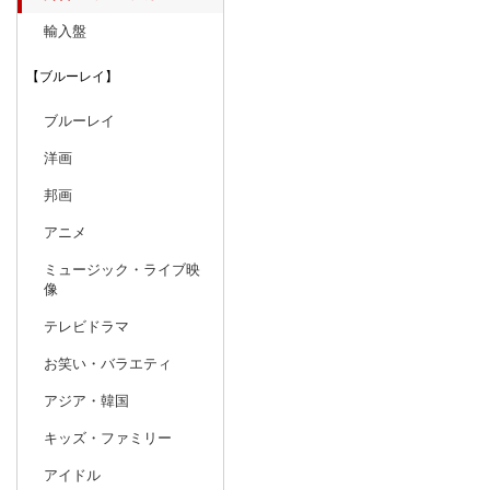
輸入盤
【ブルーレイ】
ブルーレイ
洋画
邦画
アニメ
ミュージック・ライブ映
像
テレビドラマ
お笑い・バラエティ
アジア・韓国
キッズ・ファミリー
アイドル