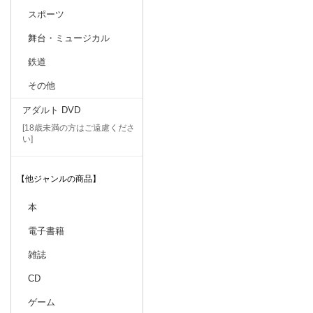
スポーツ
舞台・ミュージカル
鉄道
その他
アダルト DVD
[18歳未満の方はご遠慮くださ
い]
【他ジャンルの商品】
本
電子書籍
雑誌
CD
ゲーム