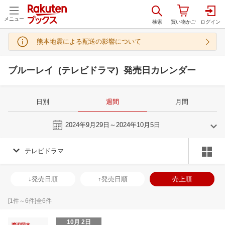
メニュー
熊本地震による配送の影響について
ブルーレイ (テレビドラマ) 発売日カレンダー
日別
週間
月間
今週
2024年9月29日～2024年10月5日
テレビドラマ
8
9
2024
2024
年
月
年
月
31
1
2
3
25
26
27
28
29
30
31
29
30
1
2
↓発売日順
↑発売日順
売上順
7
8
9
10
1
2
3
4
5
6
7
6
7
8
9
14
15
16
17
8
9
10
11
12
13
14
13
14
15
1
[
1
件～
6
件]全
6
件
21
22
23
24
15
16
17
18
19
20
21
20
21
22
2
10月 2日