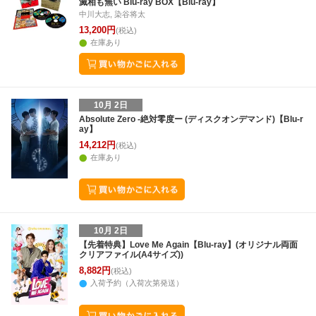
滅相も無い Blu-ray BOX【Blu-ray】
中川大志, 染谷将太
13,200円
(税込)
在庫あり
10月 2日
Absolute Zero -絶対零度ー (ディスクオンデマンド)【Blu-r
ay】
14,212円
(税込)
在庫あり
10月 2日
【先着特典】Love Me Again【Blu-ray】(オリジナル両面
クリアファイル(A4サイズ))
8,882円
(税込)
入荷予約（入荷次第発送）