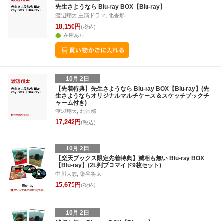
28
29
30
31
22
23
24
25
26
27
28
27
28
29
3
先生さようなら Blu-ray BOX【Blu-ray】
渡辺翔太 主演ドラマ, 北香那
4
5
6
7
29
30
1
2
3
4
5
3
4
5
6
18,150円
(税込)
在庫あり
10月 2日
【先着特典】先生さようなら Blu-ray BOX【Blu-ray】(先
生さようならオリジナルマルチケース＆スケッチブックチ
ャーム付き)
渡辺翔太, 北香那
17,242円
(税込)
10月 2日
【楽天ブックス限定先着特典】滅相も無い Blu-ray BOX
【Blu-ray】(2L判ブロマイド9枚セット)
中川大志, 染谷将太
15,675円
(税込)
10月 2日