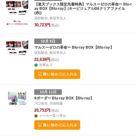
25
26
27
28
27
28
29
30
31
1
2
24
25
26
2
【楽天ブックス限定先着特典】マルスーゼロの革命ー Blu-r
ay BOX【Blu-ray】(キービジュアルB6クリアファイル
2
3
4
5
3
4
5
6
7
8
9
1
2
3
4
(赤))
道枝駿佑, 板垣李光人
30,723円
(税込)
10月 9日
マルスーゼロの革命ー Blu-ray BOX【Blu-ray】
道枝駿佑, 板垣李光人
22,638円
(税込)
在庫あり
10月 11日
9ボーダー Blu-ray BOX【Blu-ray】
川口春奈, 木南晴夏
20,751円
(税込)
メーカー取り寄せ