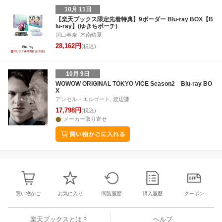
10月 11日
【楽天ブックス限定先着特典】9ボーダー Blu-ray BOX【B
lu-ray】(ゆきちポーチ)
川口春奈, 木南晴夏
28,162円
(税込)
10月 9日
WOWOW ORIGINAL TOKYO VICE Season2 Blu-ray BO
X
アンセル・エルゴート, 渡辺謙
17,798円
(税込)
メーカー取り寄せ
買い物かご
お気に入り
閲覧履歴
購入履歴
クーポン
楽天ブックスとは？
ヘルプ