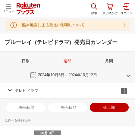
メニュー
熊本地震による配送の影響について
ブルーレイ (テレビドラマ) 発売日カレンダー
日別
週間
月間
今週
2024年10月6日～2024年10月12日
テレビドラマ
9
10
2024
2024
年
月
年
月
28
29
30
31
29
30
1
2
3
4
5
27
28
29
3
↓発売日順
↑発売日順
売上順
4
5
6
7
6
7
8
9
10
11
12
3
4
5
6
11
12
13
14
13
14
15
16
17
18
19
10
11
12
1
[
1
件～
5
件]全
5
件
18
19
20
21
20
21
22
23
24
25
26
17
18
19
2
10月 9日