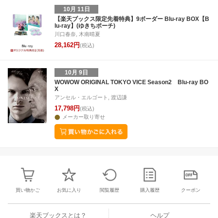
10月 11日
【楽天ブックス限定先着特典】9ボーダー Blu-ray BOX【B
lu-ray】(ゆきちポーチ)
川口春奈, 木南晴夏
28,162円
(税込)
10月 9日
WOWOW ORIGINAL TOKYO VICE Season2 Blu-ray BO
X
アンセル・エルゴート, 渡辺謙
17,798円
(税込)
メーカー取り寄せ
買い物かご
お気に入り
閲覧履歴
購入履歴
クーポン
楽天ブックスとは？
ヘルプ