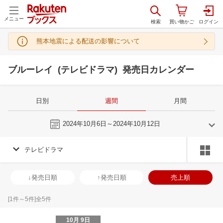
メニュー
熊本地震による配送の影響について
ブルーレイ (テレビドラマ) 発売日カレンダー
日別
週間
月間
今週
2024年10月6日～2024年10月12日
テレビドラマ
9
10
2024
2024
年
月
年
月
28
29
30
31
29
30
1
2
3
4
5
27
28
29
3
↓発売日順
↑発売日順
売上順
4
5
6
7
6
7
8
9
10
11
12
3
4
5
6
11
12
13
14
13
14
15
16
17
18
19
10
11
12
1
[
1
件～
5
件]全
5
件
18
19
20
21
20
21
22
23
24
25
26
17
18
19
2
10月 9日