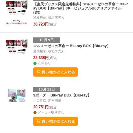
25
26
27
28
27
28
29
30
31
1
2
24
25
26
2
【楽天ブックス限定先着特典】マルスーゼロの革命ー Blu-r
ay BOX【Blu-ray】(キービジュアルB6クリアファイル
2
3
4
5
3
4
5
6
7
8
9
1
2
3
4
(赤))
道枝駿佑, 板垣李光人
30,723円
(税込)
10月 9日
マルスーゼロの革命ー Blu-ray BOX【Blu-ray】
道枝駿佑, 板垣李光人
22,638円
(税込)
在庫あり
10月 11日
9ボーダー Blu-ray BOX【Blu-ray】
川口春奈, 木南晴夏
20,751円
(税込)
メーカー取り寄せ