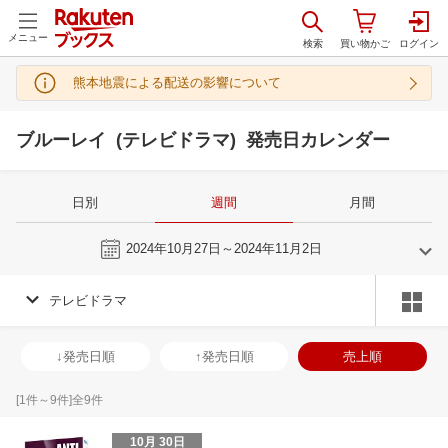
メニュー
熊本地震による配送の影響について
ブルーレイ (テレビドラマ) 発売日カレンダー
日別
週間
月間
今週
2024年10月27日～2024年11月2日
テレビドラマ
10
11
2024
2024
年
月
年
月
2
3
4
5
27
28
29
30
31
1
2
24
25
26
2
↓発売日順
↑発売日順
売上順
9
10
11
12
3
4
5
6
7
8
9
1
2
3
4
16
17
18
19
10
11
12
13
14
15
16
8
9
10
1
[
1
件～
9
件]全
9
件
23
24
25
26
17
18
19
20
21
22
23
15
16
17
1
10月 30日