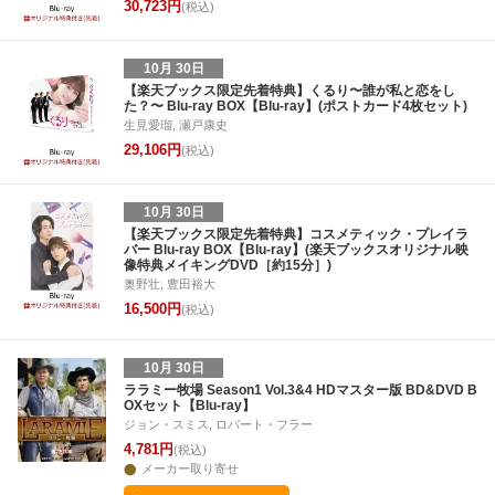
30,723円
(税込)
10月 30日
【楽天ブックス限定先着特典】くるり〜誰が私と恋をし
た？〜 Blu-ray BOX【Blu-ray】(ポストカード4枚セット)
生見愛瑠, 瀬戸康史
29,106円
(税込)
10月 30日
【楽天ブックス限定先着特典】コスメティック・プレイラ
バー Blu-ray BOX【Blu-ray】(楽天ブックスオリジナル映
像特典メイキングDVD［約15分］)
奥野壮, 豊田裕大
16,500円
(税込)
10月 30日
ララミー牧場 Season1 Vol.3&4 HDマスター版 BD&DVD B
OXセット【Blu-ray】
ジョン・スミス, ロバート・フラー
4,781円
(税込)
メーカー取り寄せ