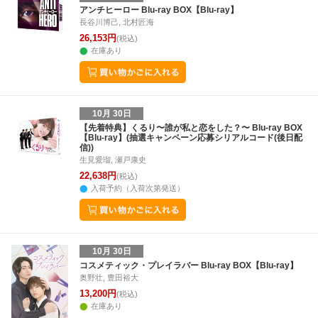
30
31
1
2
24
25
26
27
28
29
30
22
23
24
2
アンチヒーロー Blu-ray BOX【Blu-ray】
長谷川博己, 北村匠海
6
7
8
9
1
2
3
4
5
6
7
29
30
31
1
26,153円
(税込)
在庫あり
10月 30日
【先着特典】くるり〜誰が私と恋をした？〜 Blu-ray BOX
【Blu-ray】(抽選キャンペーン応募シリアルコード(後日配
信))
生見愛瑠, 瀬戸康史
22,638円
(税込)
入荷予約（入荷次第発送）
10月 30日
コスメティック・プレイラバー Blu-ray BOX【Blu-ray】
奥野壮, 豊田裕大
13,200円
(税込)
在庫あり