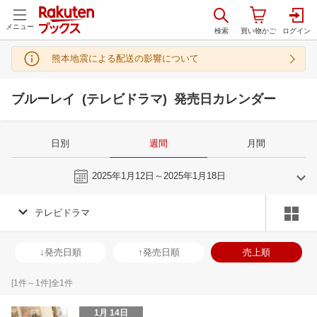
メニュー
熊本地震による配送の影響について
ブルーレイ (テレビドラマ) 発売日カレンダー
日別
週間
月間
今週
2025年1月12日～2025年1月18日
テレビドラマ
12
1
2025
2025
年
月
年
月
27
28
29
30
29
30
31
1
2
3
4
26
27
28
2
↓発売日順
↑発売日順
売上順
4
5
6
7
5
6
7
8
9
10
11
2
3
4
5
11
12
13
14
12
13
14
15
16
17
18
9
10
11
1
[
1
件～
1
件]全
1
件
18
19
20
21
19
20
21
22
23
24
25
16
17
18
1
1月 14日