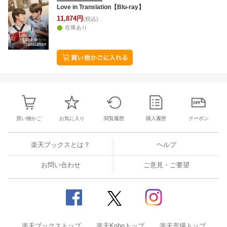
25
26
27
28
26
27
28
29
30
31
1
23
24
25
2
Love in Translation【Blu-ray】
1
2
3
4
11,874円
2
3
4
5
6
7
8
2
3
4
5
(税込)
在庫あり
買い物かご
お気に入り
閲覧履歴
購入履歴
クーポン
楽天ブックスとは？
ヘルプ
お問い合わせ
ご意見・ご要望
楽天ブックストップ
楽天Koboトップ
楽天市場トップ