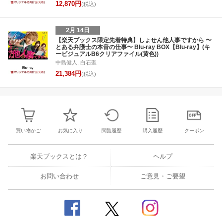
12,870円
(税込)
2月 14日
【楽天ブックス限定先着特典】しょせん他人事ですから 〜
とある弁護士の本音の仕事〜 Blu-ray BOX【Blu-ray】(キ
ービジュアルB6クリアファイル(黄色))
中島健人, 白石聖
21,384円
(税込)
買い物かご
お気に入り
閲覧履歴
購入履歴
クーポン
楽天ブックスとは？
ヘルプ
お問い合わせ
ご意見・ご要望