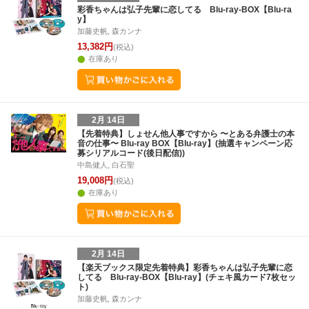
29
30
31
1
23
24
25
26
27
28
1
23
24
25
2
彩香ちゃんは弘子先輩に恋してる Blu-ray-BOX【Blu-ra
y】
5
6
7
8
2
3
4
5
6
7
8
30
31
1
2
加藤史帆, 森カンナ
13,382円
(税込)
在庫あり
2月 14日
【先着特典】しょせん他人事ですから 〜とある弁護士の本
音の仕事〜 Blu-ray BOX【Blu-ray】(抽選キャンペーン応
募シリアルコード(後日配信))
中島健人, 白石聖
19,008円
(税込)
在庫あり
2月 14日
【楽天ブックス限定先着特典】彩香ちゃんは弘子先輩に恋
してる Blu-ray-BOX【Blu-ray】(チェキ風カード7枚セッ
ト)
加藤史帆, 森カンナ