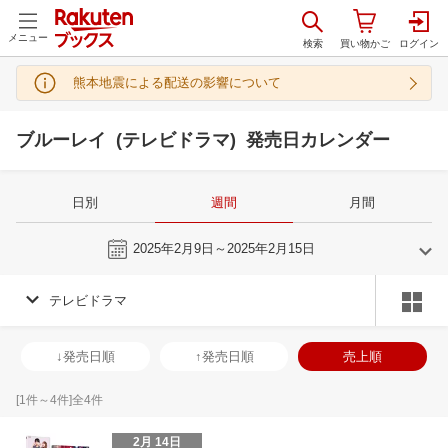
メニュー
熊本地震による配送の影響について
ブルーレイ (テレビドラマ) 発売日カレンダー
日別
週間
月間
今週
2025年2月9日～2025年2月15日
テレビドラマ
1
2
2025
2025
年
月
年
月
1
2
3
4
26
27
28
29
30
31
1
23
24
25
2
↓発売日順
↑発売日順
売上順
8
9
10
11
2
3
4
5
6
7
8
2
3
4
5
15
16
17
18
9
10
11
12
13
14
15
9
10
11
1
[
1
件～
4
件]全
4
件
22
23
24
25
16
17
18
19
20
21
22
16
17
18
1
2月 14日