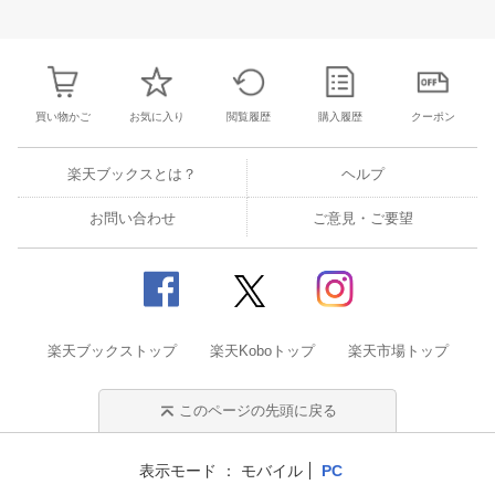
25
26
27
28
27
28
29
30
31
1
2
24
25
26
2
2
3
4
5
3
4
5
6
7
8
9
31
1
2
3
買い物かご
お気に入り
閲覧履歴
購入履歴
クーポン
楽天ブックスとは？
ヘルプ
お問い合わせ
ご意見・ご要望
楽天ブックストップ
楽天Koboトップ
楽天市場トップ
このページの先頭に戻る
表示モード
モバイル
PC