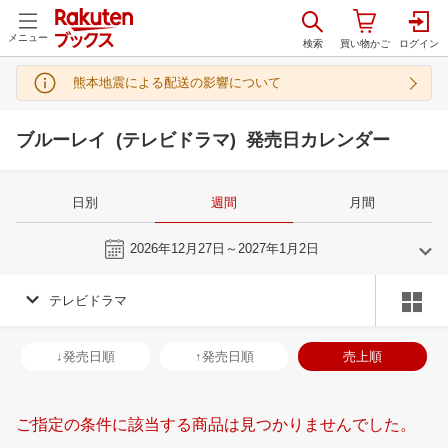
メニュー
熊本地震による配送の影響について
ブルーレイ (テレビドラマ) 発売日カレンダー
日別
週間
月間
今週
2026年12月27日～2027年1月2日
テレビドラマ
11
12
2026
2027
年
月
年
月
28
29
30
31
29
30
1
2
3
4
5
27
28
29
3
↓発売日順
↑発売日順
売上順
4
5
6
7
6
7
8
9
10
11
12
3
4
5
6
11
12
13
14
13
14
15
16
17
18
19
10
11
12
1
ご指定の条件に該当する商品は見つかりませんでした。
18
19
20
21
20
21
22
23
24
25
26
17
18
19
2