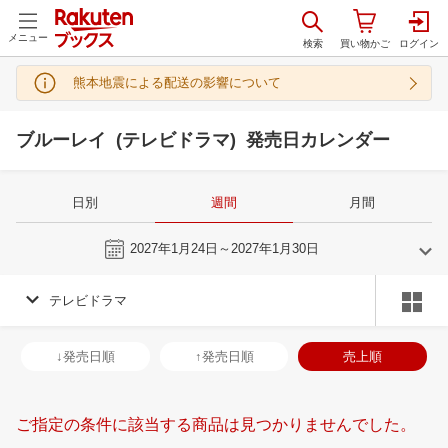
メニュー
熊本地震による配送の影響について
ブルーレイ (テレビドラマ) 発売日カレンダー
日別
週間
月間
今週
2027年1月24日～2027年1月30日
テレビドラマ
12
1
2027
2027
年
月
年
月
2
3
4
5
27
28
29
30
31
1
2
31
1
2
3
↓発売日順
↑発売日順
売上順
9
10
11
12
3
4
5
6
7
8
9
7
8
9
1
16
17
18
19
10
11
12
13
14
15
16
14
15
16
1
ご指定の条件に該当する商品は見つかりませんでした。
23
24
25
26
17
18
19
20
21
22
23
21
22
23
2