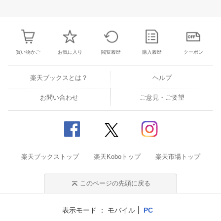
30
31
1
2
24
25
26
27
28
29
30
28
1
2
3
6
7
8
9
31
1
2
3
4
5
6
7
8
9
1
買い物かご
お気に入り
閲覧履歴
購入履歴
クーポン
楽天ブックスとは？
ヘルプ
お問い合わせ
ご意見・ご要望
楽天ブックストップ
楽天Koboトップ
楽天市場トップ
このページの先頭に戻る
表示モード
モバイル
PC