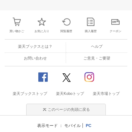
27
28
29
30
28
1
2
3
4
5
6
28
29
30
3
3
4
5
6
7
8
9
10
11
12
13
4
5
6
7
買い物かご
お気に入り
閲覧履歴
購入履歴
クーポン
楽天ブックスとは？
ヘルプ
お問い合わせ
ご意見・ご要望
楽天ブックストップ
楽天Koboトップ
楽天市場トップ
このページの先頭に戻る
表示モード
モバイル
PC