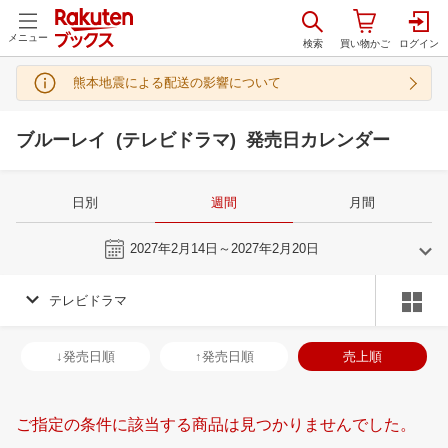
メニュー
熊本地震による配送の影響について
ブルーレイ (テレビドラマ) 発売日カレンダー
日別
週間
月間
今週
2027年2月14日～2027年2月20日
テレビドラマ
1
2
2027
2027
年
月
年
月
30
31
1
2
31
1
2
3
4
5
6
28
1
2
3
↓発売日順
↑発売日順
売上順
6
7
8
9
7
8
9
10
11
12
13
7
8
9
1
13
14
15
16
14
15
16
17
18
19
20
14
15
16
1
ご指定の条件に該当する商品は見つかりませんでした。
20
21
22
23
21
22
23
24
25
26
27
21
22
23
2