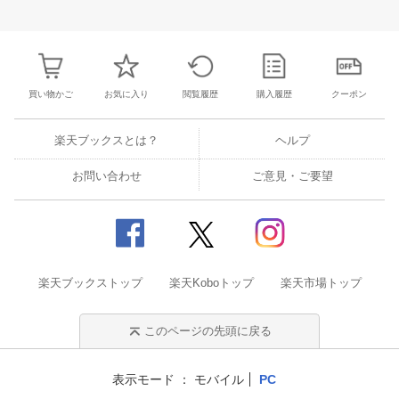
3
4
5
6
28
29
30
31
1
2
3
25
26
27
2
10
11
12
13
4
5
6
7
8
9
10
2
3
4
5
買い物かご
お気に入り
閲覧履歴
購入履歴
クーポン
楽天ブックスとは？
ヘルプ
お問い合わせ
ご意見・ご要望
楽天ブックストップ
楽天Koboトップ
楽天市場トップ
このページの先頭に戻る
表示モード
モバイル
PC