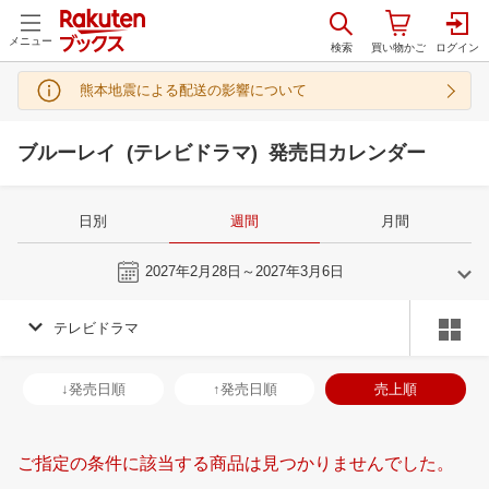
メニュー
熊本地震による配送の影響について
ブルーレイ (テレビドラマ) 発売日カレンダー
日別
週間
月間
今週
2027年2月28日～2027年3月6日
テレビドラマ
2
3
2027
2027
年
月
年
月
3
4
5
6
28
1
2
3
4
5
6
28
29
30
3
↓発売日順
↑発売日順
売上順
10
11
12
13
7
8
9
10
11
12
13
4
5
6
7
17
18
19
20
14
15
16
17
18
19
20
11
12
13
1
ご指定の条件に該当する商品は見つかりませんでした。
24
25
26
27
21
22
23
24
25
26
27
18
19
20
2