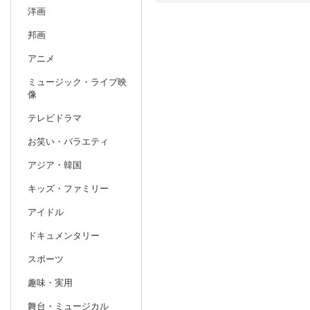
洋画
日別
週間
邦画
prev
アニメ
1
2027
20
年
月
ミュージック・ライブ映
27
28
29
30
31
1
2
31
1
2
像
3
4
5
6
7
8
9
7
8
9
テレビドラマ
10
11
12
13
14
15
16
14
15
16
お笑い・バラエティ
17
18
19
20
21
22
23
21
22
23
アジア・韓国
24
25
26
27
28
29
30
28
1
2
キッズ・ファミリー
31
1
2
3
4
5
6
7
8
9
アイドル
ドキュメンタリー
スポーツ
趣味・実用
舞台・ミュージカル