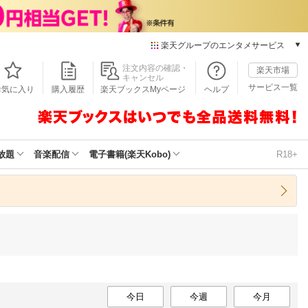
楽天グループのエンタメサービス
本/ゲーム/CD/DVD
注文内容の確認・
楽天市場
キャンセル
楽天ブックス
サービス一覧
お気に入り
購入履歴
楽天ブックスMyページ
ヘルプ
電子書籍
楽天Kobo
雑誌読み放題
楽天マガジン
放題
音楽配信
電子書籍(楽天Kobo)
R18+
音楽配信
楽天ミュージック
動画配信
楽天TV
動画配信ガイド
Rakuten PLAY
無料テレビ
Rチャンネル
チケット
今日
今週
今月