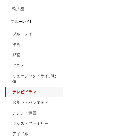
輸入盤
【ブルーレイ】
ブルーレイ
洋画
邦画
アニメ
ミュージック・ライブ映
像
テレビドラマ
お笑い・バラエティ
アジア・韓国
キッズ・ファミリー
アイドル