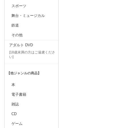
スポーツ
舞台・ミュージカル
鉄道
その他
アダルト DVD
[18歳未満の方はご遠慮くださ
い]
【他ジャンルの商品】
本
電子書籍
雑誌
CD
ゲーム