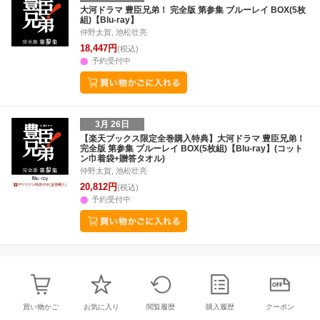
3
4
5
6
28
29
30
31
1
2
3
25
26
27
2
大河ドラマ 豊臣兄弟！ 完全版 第参集 ブルーレイ BOX(5枚
組)【Blu-ray】
10
11
12
13
4
5
6
7
8
9
10
2
3
4
5
仲野太賀, 池松壮亮
18,447円
(税込)
予約受付中
3月 26日
【楽天ブックス限定全巻購入特典】大河ドラマ 豊臣兄弟！
完全版 第参集 ブルーレイ BOX(5枚組)【Blu-ray】(コット
ン巾着袋+贈答タオル)
仲野太賀, 池松壮亮
20,812円
(税込)
予約受付中
買い物かご
お気に入り
閲覧履歴
購入履歴
クーポン