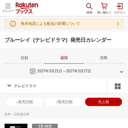
メニュー
熊本地震による配送の影響について
ブルーレイ (テレビドラマ) 発売日カレンダー
日別
週間
月間
今週
2027年3月21日～2027年3月27日
テレビドラマ
2
3
2027
2027
年
月
年
月
3
4
5
6
28
1
2
3
4
5
6
28
29
30
3
↓発売日順
↑発売日順
売上順
10
11
12
13
7
8
9
10
11
12
13
4
5
6
7
17
18
19
20
14
15
16
17
18
19
20
11
12
13
1
[
1
件～
2
件]全
2
件
24
25
26
27
21
22
23
24
25
26
27
18
19
20
2
3月 26日