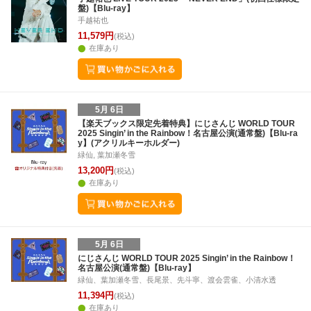
盤)【Blu-ray】
手越祐也
11,579円
(税込)
在庫あり
5月 6日
【楽天ブックス限定先着特典】にじさんじ WORLD TOUR
2025 Singin’ in the Rainbow！名古屋公演(通常盤)【Blu-ra
y】(アクリルキーホルダー)
緑仙, 葉加瀬冬雪
13,200円
(税込)
在庫あり
5月 6日
にじさんじ WORLD TOUR 2025 Singin’ in the Rainbow！
名古屋公演(通常盤)【Blu-ray】
緑仙、葉加瀬冬雪、長尾景、先斗寧、渡会雲雀、小清水透
11,394円
(税込)
在庫あり