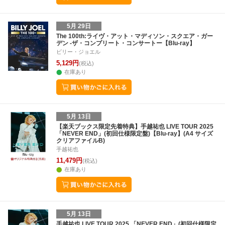
5月 29日
The 100th:ライヴ・アット・マディソン・スクエア・ガー
デン -ザ・コンプリート・コンサートー【Blu-ray】
ビリー・ジョエル
5,129円
(税込)
在庫あり
5月 13日
【楽天ブックス限定先着特典】手越祐也 LIVE TOUR 2025
「NEVER END」(初回仕様限定盤)【Blu-ray】(A4 サイズ
クリアファイルB)
手越祐也
11,479円
(税込)
在庫あり
5月 13日
手越祐也 LIVE TOUR 2025 「NEVER END」(初回仕様限定