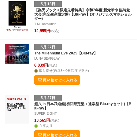
5月 13日
【楽天ブックス限定先着特典】令和7年度 新党革命 臨時党
大会(完全生産限定盤)【Blu-ray】(オリジナルスマホショル
ダー)
T.M.Revolution
14,999円
(税込)
5月 27日
The Millennium Eve 2025【Blu-ray】
LUNA SEA|GLAY
6,039円
(税込)
取り寄せ(通常3〜9日程度で発送)
5月 27日
超八 in 日本武道館(初回限定盤＋通常盤 Blu-rayセット)【B
lu-ray】
SUPER EIGHT
13,565円
(税込)
在庫あり