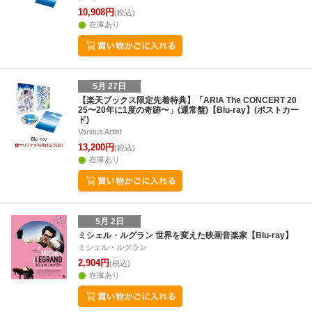
10,908円
(税込)
在庫あり
5月 27日
【楽天ブックス限定先着特典】「ARIA The CONCERT 20
25〜20年に1度の奇跡〜」(通常盤)【Blu-ray】(ポストカー
ド)
Various Artist
13,200円
(税込)
在庫あり
5月 2日
ミシェル・ルグラン 世界を変えた映画音楽家【Blu-ray】
ミシェル・ルグラン
2,904円
(税込)
在庫あり