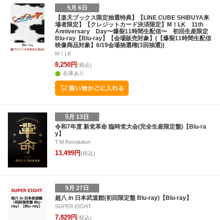
5月 6日
【楽天ブックス限定抽選特典】【LINE CUBE SHIBUYA来
場者限定】【クレジットカード決済限定】M！LK 11th
Anniversary Day〜爆裂11時間生配信〜 初回生産限定
Blu-ray【Blu-ray】【会場販売対象】(【爆裂11時間生配信
映像商品対象】6/19会場抽選権(3回抽選))
M！LK
8,250円
(税込)
在庫あり
5月 13日
令和7年度 新党革命 臨時党大会(完全生産限定盤)【Blu-ra
y】
T.M.Revolution
13,499円
(税込)
5月 27日
超八 in 日本武道館(初回限定盤 Blu-ray)【Blu-ray】
SUPER EIGHT
7,829円
(税込)