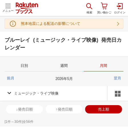
メニュー
熊本地震による配送の影響について
ブルーレイ (ミュージック・ライブ映像) 発売日カ
レンダー
日別
週間
月間
前月
翌月
2026
年
5
月
ミュージック・ライブ映像
↓発売日順
↑発売日順
売上順
[
1
件～
30
件]全
56
件