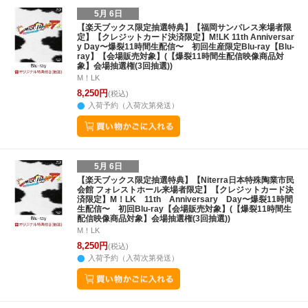
5月 6日
【楽天ブックス限定抽選特典】【福岡サンパレス来場者限
定】【クレジットカード決済限定】M!LK 11th Anniversar
y Day〜爆裂11時間生配信〜 初回生産限定Blu-ray【Blu-
ray】【会場販売対象】(【爆裂11時間生配信映像商品対
象】会場抽選権(3回抽選))
M！LK
8,250円
(税込)
入荷予約（入荷次第発送）
5月 6日
【楽天ブックス限定抽選特典】【Niterra日本特殊陶業市民
会館 フォレストホール来場者限定】【クレジットカード決
済限定】M！LK 11th Anniversary Day〜爆裂11時間
生配信〜 初回Blu-ray【会場販売対象】(【爆裂11時間生
配信映像商品対象】会場抽選権(3回抽選))
M！LK
8,250円
(税込)
入荷予約（入荷次第発送）