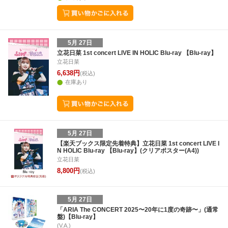
5月 27日
立花日菜 1st concert LIVE IN HOLIC Blu-ray 【Blu-ray】
立花日菜
6,638円
(税込)
在庫あり
5月 27日
【楽天ブックス限定先着特典】立花日菜 1st concert LIVE I
N HOLIC Blu-ray 【Blu-ray】(クリアポスター(A4))
立花日菜
8,800円
(税込)
5月 27日
「ARIA The CONCERT 2025〜20年に1度の奇跡〜」(通常
盤)【Blu-ray】
(V.A.)