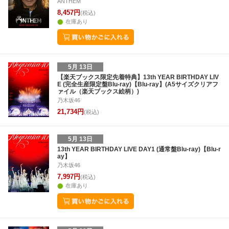
ANTHEM
8,457円
(税込)
在庫あり
5月 13日
【楽天ブックス限定先着特典】13th YEAR BIRTHDAY LIV
E (完全生産限定盤Blu-ray)【Blu-ray】(A5サイズクリアフ
ァイル（楽天ブックス絵柄）)
乃木坂46
21,734円
(税込)
5月 13日
13th YEAR BIRTHDAY LIVE DAY1 (通常盤Blu-ray)【Blu-r
ay】
乃木坂46
7,997円
(税込)
在庫あり