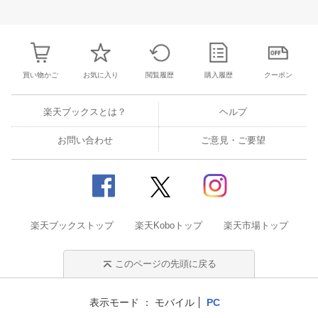
25
26
27
28
27
28
29
30
31
1
2
24
25
26
2
2
3
4
5
3
4
5
6
7
8
9
31
1
2
3
買い物かご
お気に入り
閲覧履歴
購入履歴
クーポン
楽天ブックスとは？
ヘルプ
お問い合わせ
ご意見・ご要望
楽天ブックストップ
楽天Koboトップ
楽天市場トップ
このページの先頭に戻る
表示モード
モバイル
PC