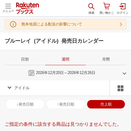
メニュー
熊本地震による配送の影響について
ブルーレイ (アイドル) 発売日カレンダー
日別
週間
月間
今週
2026年12月20日～2026年12月26日
アイドル
11
12
2026
2027
年
月
年
月
28
29
30
31
29
30
1
2
3
4
5
27
28
29
3
↓発売日順
↑発売日順
売上順
4
5
6
7
6
7
8
9
10
11
12
3
4
5
6
11
12
13
14
13
14
15
16
17
18
19
10
11
12
1
ご指定の条件に該当する商品は見つかりませんでした。
18
19
20
21
20
21
22
23
24
25
26
17
18
19
2