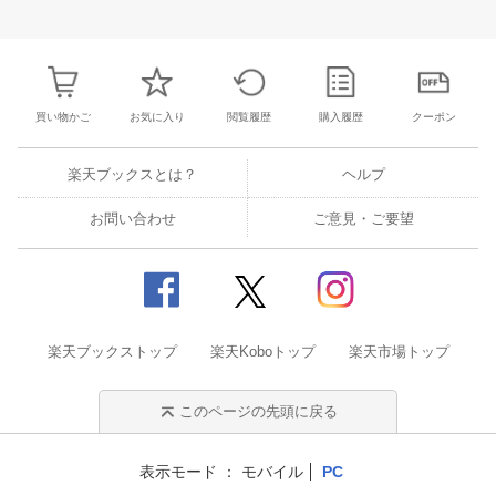
30
31
1
2
24
25
26
27
28
29
30
28
1
2
3
6
7
8
9
31
1
2
3
4
5
6
7
8
9
1
買い物かご
お気に入り
閲覧履歴
購入履歴
クーポン
楽天ブックスとは？
ヘルプ
お問い合わせ
ご意見・ご要望
楽天ブックストップ
楽天Koboトップ
楽天市場トップ
このページの先頭に戻る
表示モード
モバイル
PC