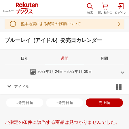
メニュー
熊本地震による配送の影響について
ブルーレイ (アイドル) 発売日カレンダー
日別
週間
月間
今週
2027年1月24日～2027年1月30日
アイドル
12
1
2027
2027
年
月
年
月
2
3
4
5
27
28
29
30
31
1
2
31
1
2
3
↓発売日順
↑発売日順
売上順
9
10
11
12
3
4
5
6
7
8
9
7
8
9
1
16
17
18
19
10
11
12
13
14
15
16
14
15
16
1
ご指定の条件に該当する商品は見つかりませんでした。
23
24
25
26
17
18
19
20
21
22
23
21
22
23
2