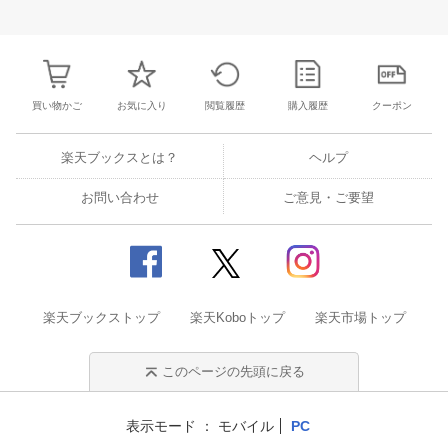
27
28
29
30
28
1
2
3
4
5
6
28
29
30
3
3
4
5
6
7
8
9
10
11
12
13
4
5
6
7
買い物かご
お気に入り
閲覧履歴
購入履歴
クーポン
楽天ブックスとは？
ヘルプ
お問い合わせ
ご意見・ご要望
楽天ブックストップ
楽天Koboトップ
楽天市場トップ
このページの先頭に戻る
表示モード
モバイル
PC