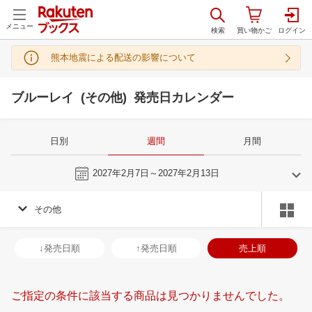
メニュー
熊本地震による配送の影響について
ブルーレイ (その他) 発売日カレンダー
日別
週間
月間
今週
2027年2月7日～2027年2月13日
その他
1
2
2027
2027
年
月
年
月
30
31
1
2
31
1
2
3
4
5
6
28
1
2
3
↓発売日順
↑発売日順
売上順
6
7
8
9
7
8
9
10
11
12
13
7
8
9
1
13
14
15
16
14
15
16
17
18
19
20
14
15
16
1
ご指定の条件に該当する商品は見つかりませんでした。
20
21
22
23
21
22
23
24
25
26
27
21
22
23
2