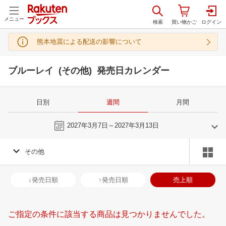
メニュー
熊本地震による配送の影響について
ブルーレイ (その他) 発売日カレンダー
日別
週間
月間
今週
2027年3月7日～2027年3月13日
その他
2
3
2027
2027
年
月
年
月
3
4
5
6
28
1
2
3
4
5
6
28
29
30
3
↓発売日順
↑発売日順
売上順
10
11
12
13
7
8
9
10
11
12
13
4
5
6
7
17
18
19
20
14
15
16
17
18
19
20
11
12
13
1
ご指定の条件に該当する商品は見つかりませんでした。
24
25
26
27
21
22
23
24
25
26
27
18
19
20
2