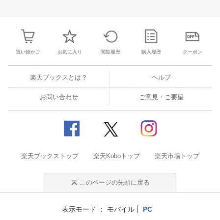
3
4
5
6
28
29
30
31
1
2
3
25
26
27
2
10
11
12
13
4
5
6
7
8
9
10
2
3
4
5
買い物かご
お気に入り
閲覧履歴
購入履歴
クーポン
楽天ブックスとは？
ヘルプ
お問い合わせ
ご意見・ご要望
楽天ブックストップ
楽天Koboトップ
楽天市場トップ
このページの先頭に戻る
表示モード
モバイル
PC