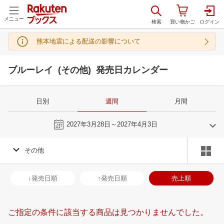
メニュー
熊本地震による配送の影響について
ブルーレイ (その他) 発売日カレンダー
日別
週間
月間
今週
2027年3月28日～2027年4月3日
その他
3
4
2027
2027
年
月
年
月
3
4
5
6
28
29
30
31
1
2
3
25
26
27
2
↓発売日順
↑発売日順
売上順
10
11
12
13
4
5
6
7
8
9
10
2
3
4
5
17
18
19
20
11
12
13
14
15
16
17
9
10
11
1
ご指定の条件に該当する商品は見つかりませんでした。
24
25
26
27
18
19
20
21
22
23
24
16
17
18
1