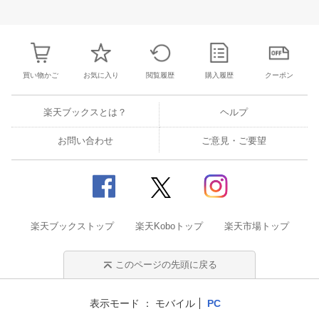
31
1
2
3
25
26
27
28
29
30
1
23
24
25
2
7
8
9
10
2
3
4
5
6
7
8
30
31
1
2
買い物かご
お気に入り
閲覧履歴
購入履歴
クーポン
楽天ブックスとは？
ヘルプ
お問い合わせ
ご意見・ご要望
楽天ブックストップ
楽天Koboトップ
楽天市場トップ
このページの先頭に戻る
表示モード
モバイル
PC