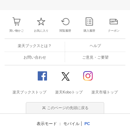
30
1
2
3
25
26
27
28
29
30
31
22
23
24
2
7
8
9
10
1
2
3
4
5
6
7
29
30
1
2
買い物かご
お気に入り
閲覧履歴
購入履歴
クーポン
楽天ブックスとは？
ヘルプ
お問い合わせ
ご意見・ご要望
楽天ブックストップ
楽天Koboトップ
楽天市場トップ
このページの先頭に戻る
表示モード
モバイル
PC