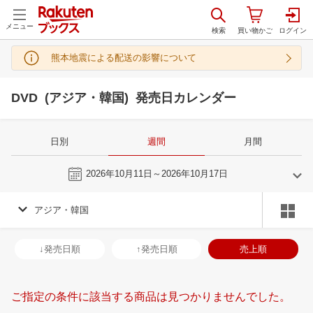
メニュー
熊本地震による配送の影響について
DVD (アジア・韓国) 発売日カレンダー
日別
週間
月間
今週
2026年10月11日～2026年10月17日
アジア・韓国
9
10
2026
2026
年
月
年
月
2
3
4
5
27
28
29
30
1
2
3
25
26
27
2
↓発売日順
↑発売日順
売上順
9
10
11
12
4
5
6
7
8
9
10
1
2
3
4
16
17
18
19
11
12
13
14
15
16
17
8
9
10
1
ご指定の条件に該当する商品は見つかりませんでした。
23
24
25
26
18
19
20
21
22
23
24
15
16
17
1