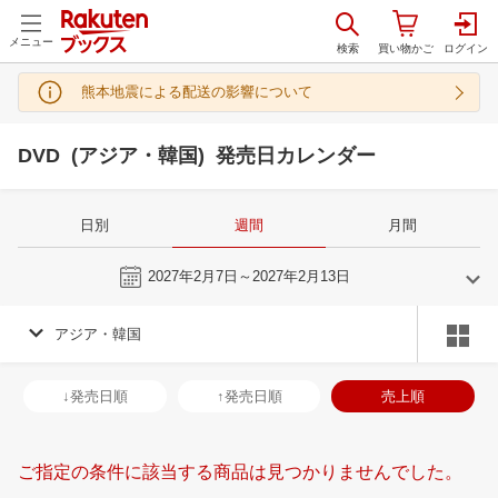
メニュー
熊本地震による配送の影響について
DVD (アジア・韓国) 発売日カレンダー
日別
週間
月間
今週
2027年2月7日～2027年2月13日
アジア・韓国
1
2
2027
2027
年
月
年
月
30
31
1
2
31
1
2
3
4
5
6
28
1
2
3
↓発売日順
↑発売日順
売上順
6
7
8
9
7
8
9
10
11
12
13
7
8
9
1
13
14
15
16
14
15
16
17
18
19
20
14
15
16
1
ご指定の条件に該当する商品は見つかりませんでした。
20
21
22
23
21
22
23
24
25
26
27
21
22
23
2