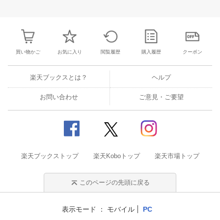
27
28
29
30
28
1
2
3
4
5
6
28
29
30
3
3
4
5
6
7
8
9
10
11
12
13
4
5
6
7
買い物かご
お気に入り
閲覧履歴
購入履歴
クーポン
楽天ブックスとは？
ヘルプ
お問い合わせ
ご意見・ご要望
楽天ブックストップ
楽天Koboトップ
楽天市場トップ
このページの先頭に戻る
表示モード
モバイル
PC