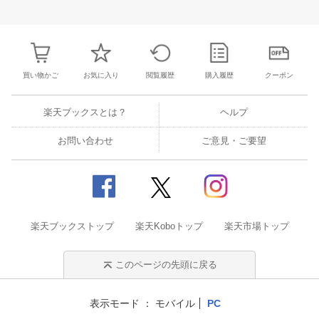
27
28
29
30
28
1
2
3
4
5
6
28
29
30
3
3
4
5
6
7
8
9
10
11
12
13
4
5
6
7
買い物かご
お気に入り
閲覧履歴
購入履歴
クーポン
楽天ブックスとは？
ヘルプ
お問い合わせ
ご意見・ご要望
楽天ブックストップ
楽天Koboトップ
楽天市場トップ
このページの先頭に戻る
表示モード
モバイル
PC