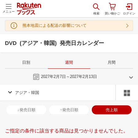
メニュー
熊本地震による配送の影響について
DVD (アジア・韓国) 発売日カレンダー
日別
週間
月間
今週
2027年2月7日～2027年2月13日
アジア・韓国
1
2
2027
2027
年
月
年
月
30
31
1
2
31
1
2
3
4
5
6
28
1
2
3
↓発売日順
↑発売日順
売上順
6
7
8
9
7
8
9
10
11
12
13
7
8
9
1
13
14
15
16
14
15
16
17
18
19
20
14
15
16
1
ご指定の条件に該当する商品は見つかりませんでした。
20
21
22
23
21
22
23
24
25
26
27
21
22
23
2