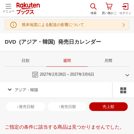
メニュー
熊本地震による配送の影響について
DVD (アジア・韓国) 発売日カレンダー
日別
週間
月間
今週
2027年2月28日～2027年3月6日
アジア・韓国
2
3
2027
2027
年
月
年
月
3
4
5
6
28
1
2
3
4
5
6
28
29
30
3
↓発売日順
↑発売日順
売上順
10
11
12
13
7
8
9
10
11
12
13
4
5
6
7
17
18
19
20
14
15
16
17
18
19
20
11
12
13
1
ご指定の条件に該当する商品は見つかりませんでした。
24
25
26
27
21
22
23
24
25
26
27
18
19
20
2