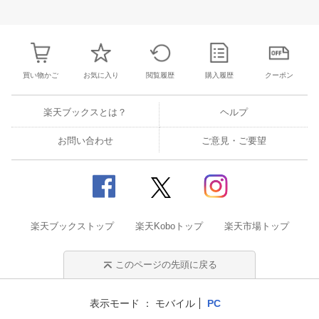
3
4
5
6
28
29
30
31
1
2
3
25
26
27
2
10
11
12
13
4
5
6
7
8
9
10
2
3
4
5
買い物かご
お気に入り
閲覧履歴
購入履歴
クーポン
楽天ブックスとは？
ヘルプ
お問い合わせ
ご意見・ご要望
楽天ブックストップ
楽天Koboトップ
楽天市場トップ
このページの先頭に戻る
表示モード
モバイル
PC