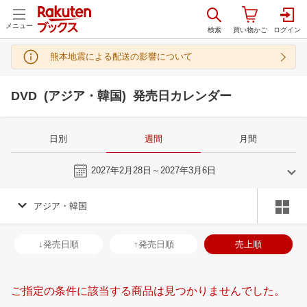
メニュー
熊本地震による配送の影響について
DVD (アジア・韓国) 発売日カレンダー
日別
週間
月間
今週
2027年2月28日～2027年3月6日
アジア・韓国
2
3
2027
2027
年
月
年
月
3
4
5
6
28
1
2
3
4
5
6
28
29
30
3
↓発売日順
↑発売日順
売上順
10
11
12
13
7
8
9
10
11
12
13
4
5
6
7
17
18
19
20
14
15
16
17
18
19
20
11
12
13
1
ご指定の条件に該当する商品は見つかりませんでした。
24
25
26
27
21
22
23
24
25
26
27
18
19
20
2