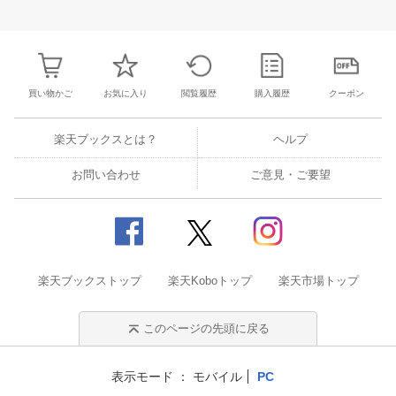
3
4
5
6
28
29
30
31
1
2
3
25
26
27
2
10
11
12
13
4
5
6
7
8
9
10
2
3
4
5
買い物かご
お気に入り
閲覧履歴
購入履歴
クーポン
楽天ブックスとは？
ヘルプ
お問い合わせ
ご意見・ご要望
楽天ブックストップ
楽天Koboトップ
楽天市場トップ
このページの先頭に戻る
表示モード
モバイル
PC