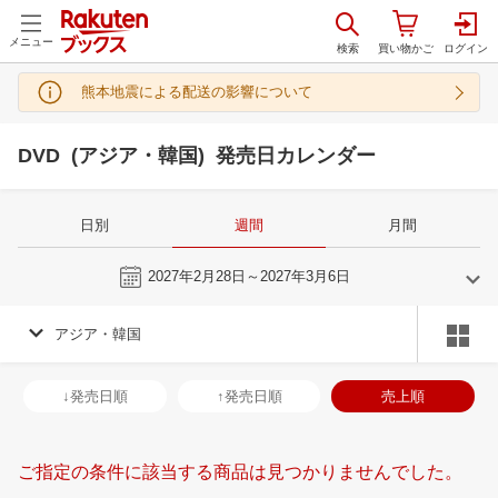
メニュー
熊本地震による配送の影響について
DVD (アジア・韓国) 発売日カレンダー
日別
週間
月間
今週
2027年2月28日～2027年3月6日
アジア・韓国
2
3
2027
2027
年
月
年
月
3
4
5
6
28
1
2
3
4
5
6
28
29
30
3
↓発売日順
↑発売日順
売上順
10
11
12
13
7
8
9
10
11
12
13
4
5
6
7
17
18
19
20
14
15
16
17
18
19
20
11
12
13
1
ご指定の条件に該当する商品は見つかりませんでした。
24
25
26
27
21
22
23
24
25
26
27
18
19
20
2