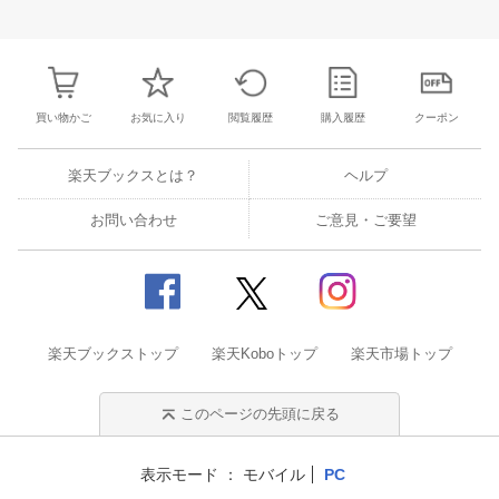
3
4
5
6
28
29
30
31
1
2
3
25
26
27
2
10
11
12
13
4
5
6
7
8
9
10
2
3
4
5
買い物かご
お気に入り
閲覧履歴
購入履歴
クーポン
楽天ブックスとは？
ヘルプ
お問い合わせ
ご意見・ご要望
楽天ブックストップ
楽天Koboトップ
楽天市場トップ
このページの先頭に戻る
表示モード
モバイル
PC