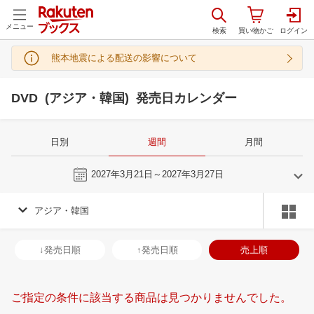
メニュー
熊本地震による配送の影響について
DVD (アジア・韓国) 発売日カレンダー
日別
週間
月間
今週
2027年3月21日～2027年3月27日
アジア・韓国
2
3
2027
2027
年
月
年
月
3
4
5
6
28
1
2
3
4
5
6
28
29
30
3
↓発売日順
↑発売日順
売上順
10
11
12
13
7
8
9
10
11
12
13
4
5
6
7
17
18
19
20
14
15
16
17
18
19
20
11
12
13
1
ご指定の条件に該当する商品は見つかりませんでした。
24
25
26
27
21
22
23
24
25
26
27
18
19
20
2