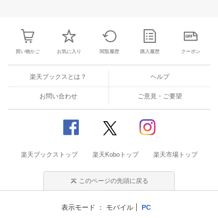
3
4
5
6
28
29
30
31
1
2
3
25
26
27
2
10
11
12
13
4
5
6
7
8
9
10
2
3
4
5
買い物かご
お気に入り
閲覧履歴
購入履歴
クーポン
楽天ブックスとは？
ヘルプ
お問い合わせ
ご意見・ご要望
楽天ブックストップ
楽天Koboトップ
楽天市場トップ
このページの先頭に戻る
表示モード
モバイル
PC