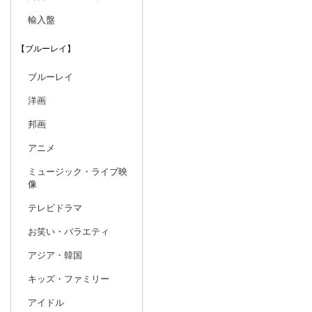
輸入盤
【ブルーレイ】
ブルーレイ
洋画
邦画
アニメ
ミュージック・ライブ映
像
テレビドラマ
お笑い・バラエティ
アジア・韓国
キッズ・ファミリー
アイドル