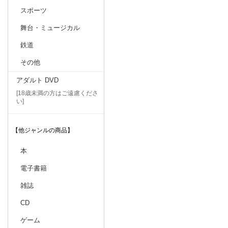
スポーツ
舞台・ミュージカル
鉄道
その他
アダルト DVD
[18歳未満の方はご遠慮くださ
い]
【他ジャンルの商品】
本
電子書籍
雑誌
CD
ゲーム