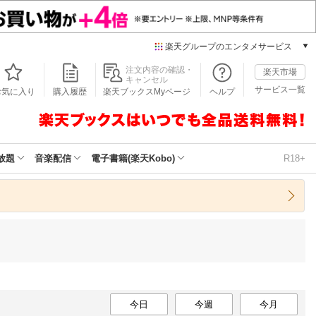
楽天グループのエンタメサービス
本/ゲーム/CD/DVD
注文内容の確認・
楽天市場
キャンセル
楽天ブックス
サービス一覧
お気に入り
購入履歴
楽天ブックスMyページ
ヘルプ
電子書籍
楽天Kobo
雑誌読み放題
楽天マガジン
放題
音楽配信
電子書籍(楽天Kobo)
R18+
音楽配信
楽天ミュージック
動画配信
楽天TV
動画配信ガイド
Rakuten PLAY
無料テレビ
Rチャンネル
チケット
今日
今週
今月