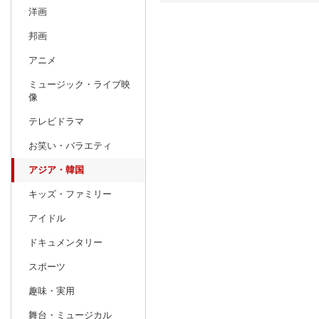
洋画
日別
週間
邦画
prev
アニメ
3
2027
20
年
月
ミュージック・ライブ映
28
1
2
3
4
5
6
28
29
30
像
7
8
9
10
11
12
13
4
5
6
テレビドラマ
14
15
16
17
18
19
20
11
12
13
お笑い・バラエティ
21
22
23
24
25
26
27
18
19
20
アジア・韓国
28
29
30
31
1
2
3
25
26
27
キッズ・ファミリー
4
5
6
7
8
9
10
2
3
4
アイドル
ドキュメンタリー
スポーツ
趣味・実用
舞台・ミュージカル