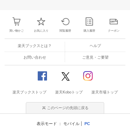
26
27
28
29
27
28
29
30
1
2
3
25
26
27
2
2
3
4
5
4
5
6
7
8
9
10
1
2
3
4
買い物かご
お気に入り
閲覧履歴
購入履歴
クーポン
楽天ブックスとは？
ヘルプ
お問い合わせ
ご意見・ご要望
楽天ブックストップ
楽天Koboトップ
楽天市場トップ
このページの先頭に戻る
表示モード
モバイル
PC