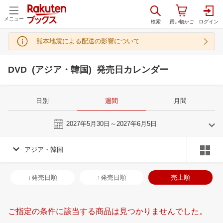
メニュー
熊本地震による配送の影響について
DVD (アジア・韓国) 発売日カレンダー
日別
週間
月間
今週
2027年5月30日～2027年6月5日
アジア・韓国
5
6
2027
2027
年
月
年
月
28
29
30
1
30
31
1
2
3
4
5
27
28
29
3
↓発売日順
↑発売日順
売上順
5
6
7
8
6
7
8
9
10
11
12
4
5
6
7
12
13
14
15
13
14
15
16
17
18
19
11
12
13
1
ご指定の条件に該当する商品は見つかりませんでした。
19
20
21
22
20
21
22
23
24
25
26
18
19
20
2