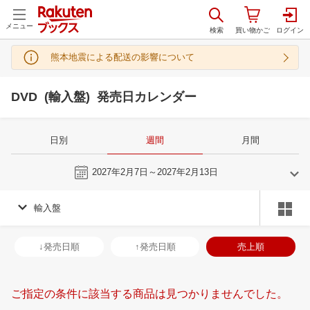
メニュー
熊本地震による配送の影響について
DVD (輸入盤) 発売日カレンダー
日別
週間
月間
今週
2027年2月7日～2027年2月13日
輸入盤
1
2
2027
2027
年
月
年
月
30
31
1
2
31
1
2
3
4
5
6
28
1
2
3
↓発売日順
↑発売日順
売上順
6
7
8
9
7
8
9
10
11
12
13
7
8
9
1
13
14
15
16
14
15
16
17
18
19
20
14
15
16
1
ご指定の条件に該当する商品は見つかりませんでした。
20
21
22
23
21
22
23
24
25
26
27
21
22
23
2