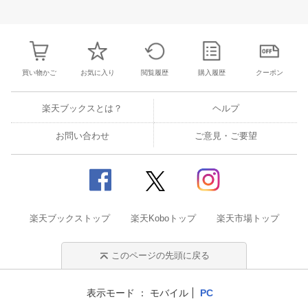
27
28
29
30
28
1
2
3
4
5
6
28
29
30
3
3
4
5
6
7
8
9
10
11
12
13
4
5
6
7
買い物かご
お気に入り
閲覧履歴
購入履歴
クーポン
楽天ブックスとは？
ヘルプ
お問い合わせ
ご意見・ご要望
楽天ブックストップ
楽天Koboトップ
楽天市場トップ
このページの先頭に戻る
表示モード
モバイル
PC