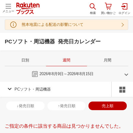
メニュー
熊本地震による配送の影響について
PCソフト・周辺機器 発売日カレンダー
日別
週間
月間
今週
2026年8月9日～2026年8月15日
PCソフト・周辺機器
7
8
2026
2026
年
月
年
月
1
2
3
4
26
27
28
29
30
31
1
30
31
1
2
↓発売日順
↑発売日順
売上順
8
9
10
11
2
3
4
5
6
7
8
6
7
8
9
15
16
17
18
9
10
11
12
13
14
15
13
14
15
1
ご指定の条件に該当する商品は見つかりませんでした。
22
23
24
25
16
17
18
19
20
21
22
20
21
22
2