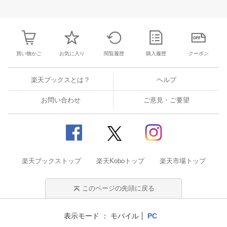
29
30
31
1
23
24
25
26
27
28
29
27
28
29
3
5
6
7
8
30
31
1
2
3
4
5
4
5
6
7
買い物かご
お気に入り
閲覧履歴
購入履歴
クーポン
楽天ブックスとは？
ヘルプ
お問い合わせ
ご意見・ご要望
楽天ブックストップ
楽天Koboトップ
楽天市場トップ
このページの先頭に戻る
表示モード
モバイル
PC