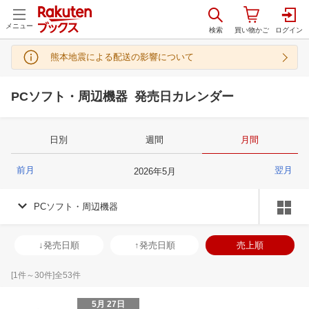
メニュー
熊本地震による配送の影響について
PCソフト・周辺機器 発売日カレンダー
日別
週間
月間
前月
翌月
2026
年
5
月
PCソフト・周辺機器
↓発売日順
↑発売日順
売上順
[
1
件～
30
件]全
53
件
5月 27日