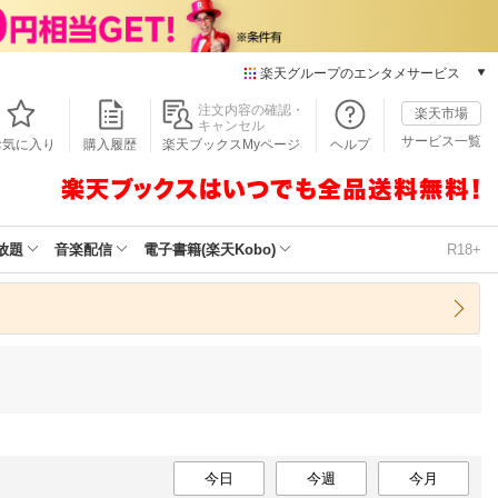
楽天グループのエンタメサービス
本/ゲーム/CD/DVD
注文内容の確認・
楽天市場
キャンセル
楽天ブックス
サービス一覧
お気に入り
購入履歴
楽天ブックスMyページ
ヘルプ
電子書籍
楽天Kobo
雑誌読み放題
楽天マガジン
放題
音楽配信
電子書籍(楽天Kobo)
R18+
音楽配信
楽天ミュージック
動画配信
楽天TV
動画配信ガイド
Rakuten PLAY
無料テレビ
Rチャンネル
今日
チケット
今週
今月