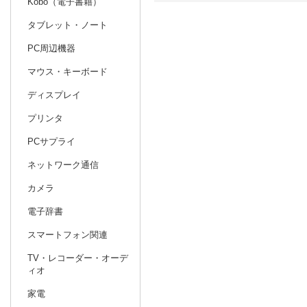
Kobo（電子書籍）
タブレット・ノート
日別
週間
PC周辺機器
prev
9
2026
20
年
月
マウス・キーボード
30
31
1
2
3
4
5
27
28
29
ディスプレイ
6
7
8
9
10
11
12
4
5
6
プリンタ
13
14
15
16
17
18
19
11
12
13
PCサプライ
20
21
22
23
24
25
26
18
19
20
ネットワーク通信
27
28
29
30
1
2
3
25
26
27
カメラ
4
5
6
7
8
9
10
1
2
3
電子辞書
スマートフォン関連
TV・レコーダー・オーデ
ィオ
家電