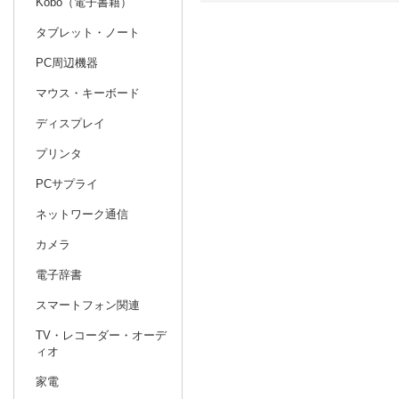
Kobo（電子書籍）
タブレット・ノート
日別
週間
PC周辺機器
prev
10
2026
20
年
月
マウス・キーボード
27
28
29
30
1
2
3
25
26
27
ディスプレイ
4
5
6
7
8
9
10
1
2
3
プリンタ
11
12
13
14
15
16
17
8
9
10
PCサプライ
18
19
20
21
22
23
24
15
16
17
ネットワーク通信
25
26
27
28
29
30
31
22
23
24
カメラ
1
2
3
4
5
6
7
29
30
1
電子辞書
スマートフォン関連
TV・レコーダー・オーデ
ィオ
家電