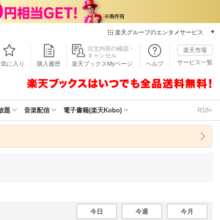
楽天グループのエンタメサービス
本/ゲーム/CD/DVD
注文内容の確認・
楽天市場
キャンセル
楽天ブックス
サービス一覧
お気に入り
購入履歴
楽天ブックスMyページ
ヘルプ
電子書籍
楽天Kobo
雑誌読み放題
楽天マガジン
放題
音楽配信
電子書籍(楽天Kobo)
R18+
音楽配信
楽天ミュージック
動画配信
楽天TV
動画配信ガイド
Rakuten PLAY
無料テレビ
Rチャンネル
今日
チケット
今週
今月