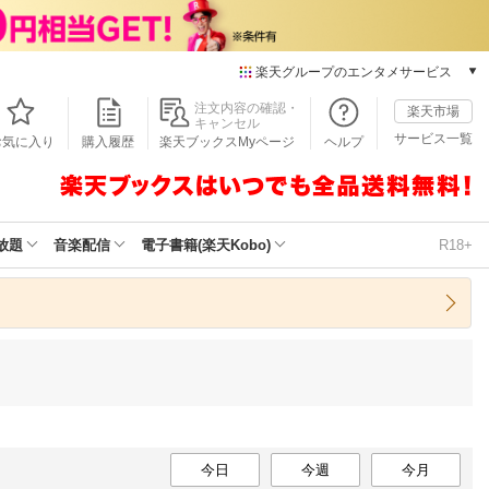
楽天グループのエンタメサービス
本/ゲーム/CD/DVD
注文内容の確認・
楽天市場
キャンセル
楽天ブックス
サービス一覧
お気に入り
購入履歴
楽天ブックスMyページ
ヘルプ
電子書籍
楽天Kobo
雑誌読み放題
楽天マガジン
放題
音楽配信
電子書籍(楽天Kobo)
R18+
音楽配信
楽天ミュージック
動画配信
楽天TV
動画配信ガイド
Rakuten PLAY
無料テレビ
Rチャンネル
今日
チケット
今週
今月