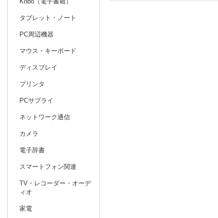
Kobo（電子書籍）
タブレット・ノート
日別
週間
PC周辺機器
prev
10
2026
20
年
月
マウス・キーボード
27
28
29
30
1
2
3
25
26
27
ディスプレイ
4
5
6
7
8
9
10
1
2
3
プリンタ
11
12
13
14
15
16
17
8
9
10
PCサプライ
18
19
20
21
22
23
24
15
16
17
ネットワーク通信
25
26
27
28
29
30
31
22
23
24
カメラ
1
2
3
4
5
6
7
29
30
1
電子辞書
スマートフォン関連
TV・レコーダー・オーデ
ィオ
家電