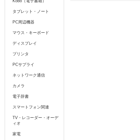
Kobo（電子書籍）
タブレット・ノート
日別
週間
PC周辺機器
prev
11
2026
20
年
月
マウス・キーボード
25
26
27
28
29
30
31
29
30
1
ディスプレイ
1
2
3
4
5
6
7
6
7
8
プリンタ
8
9
10
11
12
13
14
13
14
15
PCサプライ
15
16
17
18
19
20
21
20
21
22
ネットワーク通信
22
23
24
25
26
27
28
27
28
29
カメラ
29
30
1
2
3
4
5
3
4
5
電子辞書
スマートフォン関連
TV・レコーダー・オーデ
ィオ
家電