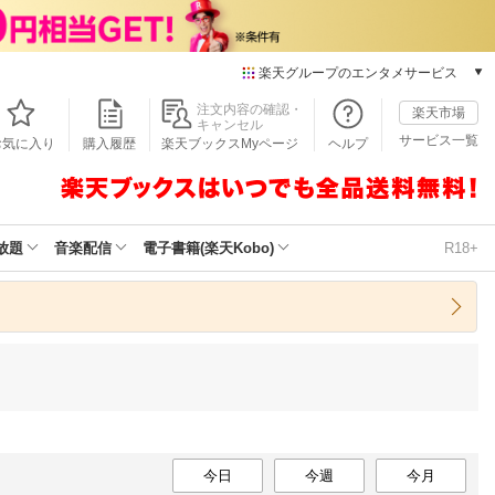
楽天グループのエンタメサービス
本/ゲーム/CD/DVD
注文内容の確認・
楽天市場
キャンセル
楽天ブックス
サービス一覧
お気に入り
購入履歴
楽天ブックスMyページ
ヘルプ
電子書籍
楽天Kobo
雑誌読み放題
楽天マガジン
放題
音楽配信
電子書籍(楽天Kobo)
R18+
音楽配信
楽天ミュージック
動画配信
楽天TV
動画配信ガイド
Rakuten PLAY
無料テレビ
Rチャンネル
今日
チケット
今週
今月